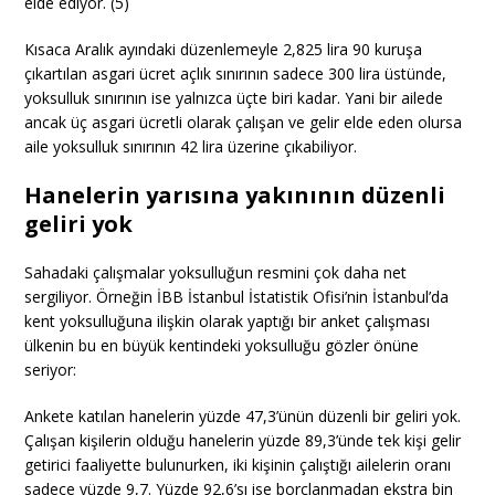
elde ediyor. (5)
Kısaca Aralık ayındaki düzenlemeyle 2,825 lira 90 kuruşa
çıkartılan asgari ücret açlık sınırının sadece 300 lira üstünde,
yoksulluk sınırının ise yalnızca üçte biri kadar. Yani bir ailede
ancak üç asgari ücretli olarak çalışan ve gelir elde eden olursa
aile yoksulluk sınırının 42 lira üzerine çıkabiliyor.
Hanelerin yarısına yakınının düzenli
geliri yok
Sahadaki çalışmalar yoksulluğun resmini çok daha net
sergiliyor. Örneğin İBB İstanbul İstatistik Ofisi’nin İstanbul’da
kent yoksulluğuna ilişkin olarak yaptığı bir anket çalışması
ülkenin bu en büyük kentindeki yoksulluğu gözler önüne
seriyor:
Ankete katılan hanelerin yüzde 47,3’ünün düzenli bir geliri yok.
Çalışan kişilerin olduğu hanelerin yüzde 89,3’ünde tek kişi gelir
getirici faaliyette bulunurken, iki kişinin çalıştığı ailelerin oranı
sadece yüzde 9,7. Yüzde 92,6’sı ise borçlanmadan ekstra bin