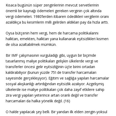
Kısaca bugünün süper zenginlerinin mevcut servetlerinin
önemli bir kaynağı ödemeleri gereken verginin çok altında
vergi ödemeleri. 1980’lerden itibaren ödedikleri vergilerin oranı
azaldıkça bu kesimlerin milli gelirden aldıkları pay da hızla arttı.
Oysa bütçenin hem vergi, hem de harcama politikalarını
halktan, emekten, halktan yana kullanarak eşitsizlikleri kısmen
de olsa azaltabilmek mümkün.
Bir IMF çalışmasının vurguladığı gibi, uygun bir biçimde
tasarlanmış maliye politikaları gelişkin ülkelerde vergi ve
transferler öncesi gelir eşitsizliğinin üçte birini ortadan
kaldırabiliyor (bunun yüzde 75’i de transfer harcamaları
sayesinde gerçekleşiyor). Eğitim ve sağlığa yapılan harcamalar
sosyal akışkanlığı artırdığından eşitsizlik azalıyor. Azgelişmiş
ülkelerde ise maliye politikaları çok daha zayıf etkilere sahip
zira vergi yapıları yeterince artan oranlı değil ve transfer
harcamaları da halka yönelik değil. (16)
O halde yapılacak şey belli. Bir yandan ilk elden zengin-yoksul