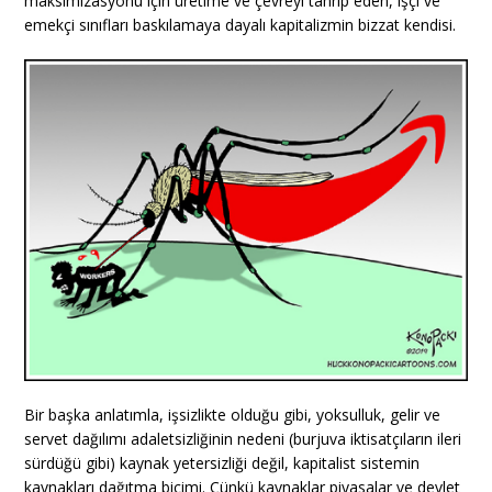
maksimizasyonu için üretime ve çevreyi tahrip eden, işçi ve
emekçi sınıfları baskılamaya dayalı kapitalizmin bizzat kendisi.
Bir başka anlatımla, işsizlikte olduğu gibi, yoksulluk, gelir ve
servet dağılımı adaletsizliğinin nedeni (burjuva iktisatçıların ileri
sürdüğü gibi) kaynak yetersizliği değil, kapitalist sistemin
kaynakları dağıtma biçimi. Çünkü kaynaklar piyasalar ve devlet