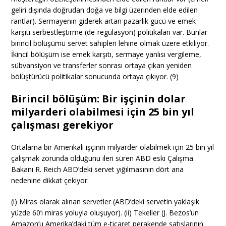
geliri dışında doğrudan doğa ve bilgi üzerinden elde edilen
rantlar). Sermayenin giderek artan pazarlık gücü ve emek
karşıtı serbestleştirme (de-regülasyon) politikaları var. Bunlar
birincil bölüşümü servet sahipleri lehine olmak üzere etkiliyor.
İkincil bölüşüm ise emek karşıtı, sermaye yanlısı vergileme,
sübvansiyon ve transferler sonrası ortaya çıkan yeniden
bölüştürücü politikalar sonucunda ortaya çıkıyor. (9)
Birincil bölüşüm: Bir işçinin dolar
milyarderi olabilmesi için 25 bin yıl
çalışması gerekiyor
Ortalama bir Amerikalı işçinin milyarder olabilmek için 25 bin yıl
çalışmak zorunda olduğunu ileri süren ABD eski Çalışma
Bakanı R. Reich ABD’deki servet yığılmasının dört ana
nedenine dikkat çekiyor:
(i) Miras olarak alınan servetler (ABD’deki servetin yaklaşık
yüzde 60’ı miras yoluyla oluşuyor). (ii) Tekeller (J. Bezos’un
Amazon’u Amerika’daki tüm e-ticaret perakende satışlarının