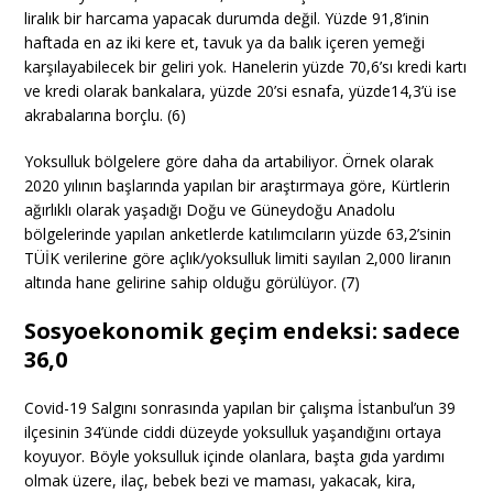
liralık bir harcama yapacak durumda değil. Yüzde 91,8’inin
haftada en az iki kere et, tavuk ya da balık içeren yemeği
karşılayabilecek bir geliri yok. Hanelerin yüzde 70,6’sı kredi kartı
ve kredi olarak bankalara, yüzde 20’si esnafa, yüzde14,3’ü ise
akrabalarına borçlu. (6)
Yoksulluk bölgelere göre daha da artabiliyor. Örnek olarak
2020 yılının başlarında yapılan bir araştırmaya göre, Kürtlerin
ağırlıklı olarak yaşadığı Doğu ve Güneydoğu Anadolu
bölgelerinde yapılan anketlerde katılımcıların yüzde 63,2’sinin
TÜİK verilerine göre açlık/yoksulluk limiti sayılan 2,000 liranın
altında hane gelirine sahip olduğu görülüyor. (7)
Sosyoekonomik geçim endeksi: sadece
36,0
Covid-19 Salgını sonrasında yapılan bir çalışma İstanbul’un 39
ilçesinin 34’ünde ciddi düzeyde yoksulluk yaşandığını ortaya
koyuyor. Böyle yoksulluk içinde olanlara, başta gıda yardımı
olmak üzere, ilaç, bebek bezi ve maması, yakacak, kira,