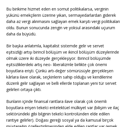
Bu birikime hizmet eden en somut politikalarsa, verginin
yükünü emekçilerin üzerine yıkan, sermayedarlardan giderek
daha az vergi alınmasını sağlayan emek karşıtı vergi politikaları
oldu. Bunun sonucunda zengin ve yoksul arasındaki uçurum
daha da büyüdü.
Bir başka anlatımla, kapitalist sistemde gelir ve servet
eşitsizliği artışı birincil bölüşüm ve ikincil bölüşüm düzeylerinde
olmak üzere iki düzeyde gerçekleşiyor. Birincil bölüşümde
eşitsizliklerdeki artış neo- liberalizmle birlikte çok önemi
boyutlara erişti. Çünkü artı-değer sömürüsüyle gerçekleşen
kârlara ilave olarak, seçkinlerin sahip olduğu ve kendilerine
düzenli gelir sağlayan ve belli ellerde toplanan yeni tür servet
gelirleri ortaya çıktı.
Bunların içinde finansal rantlara ilave olarak çok önemli
boyutlara erişen tekelci entelektüel mülkiyet var (bilişim ve ilaç
sektöründeki gibi bilginin tekelci kontrolünden elde edilen
rantiye gelirler). Doğası gereği sosyal ya da kamusal birçok
müştereğin özelleştirilmesinden elde edilen rantlar var (emek