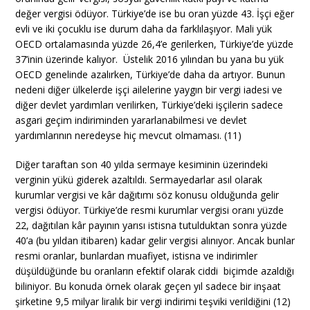
değer vergisi ödüyor. Türkiye’de ise bu oran yüzde 43. İşçi eğer
evli ve iki çocuklu ise durum daha da farklılaşıyor. Mali yük
OECD ortalamasında yüzde 26,4’e gerilerken, Türkiye’de yüzde
37’inin üzerinde kalıyor. Üstelik 2016 yılından bu yana bu yük
OECD genelinde azalırken, Türkiye’de daha da artıyor. Bunun
nedeni diğer ülkelerde işçi ailelerine yaygın bir vergi iadesi ve
diğer devlet yardımları verilirken, Türkiye’deki işçilerin sadece
asgari geçim indiriminden yararlanabilmesi ve devlet
yardımlarının neredeyse hiç mevcut olmaması. (11)
Diğer taraftan son 40 yılda sermaye kesiminin üzerindeki
verginin yükü giderek azaltıldı. Sermayedarlar asıl olarak
kurumlar vergisi ve kâr dağıtımı söz konusu olduğunda gelir
vergisi ödüyor. Türkiye’de resmi kurumlar vergisi oranı yüzde
22, dağıtılan kâr payının yarısı istisna tutulduktan sonra yüzde
40’a (bu yıldan itibaren) kadar gelir vergisi alınıyor. Ancak bunlar
resmi oranlar, bunlardan muafiyet, istisna ve indirimler
düşüldüğünde bu oranların efektif olarak ciddi biçimde azaldığı
biliniyor. Bu konuda örnek olarak geçen yıl sadece bir inşaat
şirketine 9,5 milyar liralık bir vergi indirimi teşviki verildiğini (12)