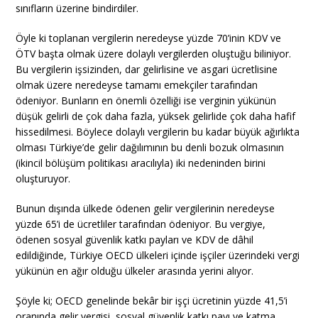
sınıfların üzerine bindirdiler.
Öyle ki toplanan vergilerin neredeyse yüzde 70’inin KDV ve
ÖTV başta olmak üzere dolaylı vergilerden oluştuğu biliniyor.
Bu vergilerin işsizinden, dar gelirlisine ve asgari ücretlisine
olmak üzere neredeyse tamamı emekçiler tarafından
ödeniyor. Bunların en önemli özelliği ise verginin yükünün
düşük gelirli de çok daha fazla, yüksek gelirlide çok daha hafif
hissedilmesi. Böylece dolaylı vergilerin bu kadar büyük ağırlıkta
olması Türkiye’de gelir dağılımının bu denli bozuk olmasının
(ikincil bölüşüm politikası aracılıyla) iki nedeninden birini
oluşturuyor.
Bunun dışında ülkede ödenen gelir vergilerinin neredeyse
yüzde 65’i de ücretliler tarafından ödeniyor. Bu vergiye,
ödenen sosyal güvenlik katkı payları ve KDV de dâhil
edildiğinde, Türkiye OECD ülkeleri içinde işçiler üzerindeki vergi
yükünün en ağır olduğu ülkeler arasında yerini alıyor.
Şöyle ki; OECD genelinde bekâr bir işçi ücretinin yüzde 41,5’i
oranında gelir vergisi, sosyal güvenlik katkı payı ve katma