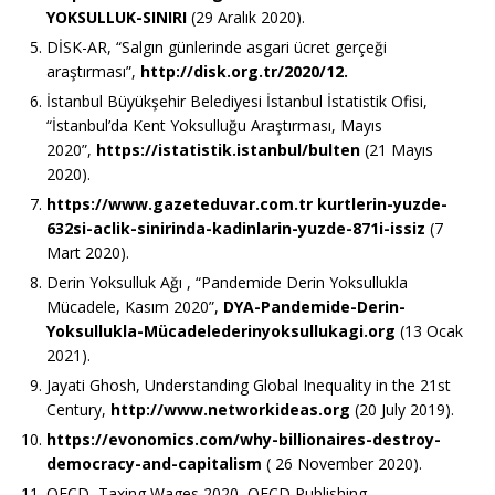
YOKSULLUK-SINIRI
(29 Aralık 2020).
DİSK-AR, “Salgın günlerinde asgari ücret gerçeği
araştırması”,
http://disk.org.tr/2020/12.
İstanbul Büyükşehir Belediyesi İstanbul İstatistik Ofisi,
“İstanbul’da Kent Yoksulluğu Araştırması, Mayıs
2020”,
https://istatistik.istanbul/bulten
(21 Mayıs
2020).
https://www.gazeteduvar.com.tr kurtlerin-yuzde-
632si-aclik-sinirinda-kadinlarin-yuzde-871i-issiz
(7
Mart 2020).
Derin Yoksulluk Ağı , “Pandemide Derin Yoksullukla
Mücadele, Kasım 2020”,
DYA-Pandemide-Derin-
Yoksullukla-Mücadelederinyoksullukagi.org
(13 Ocak
2021).
Jayati Ghosh, Understanding Global Inequality in the 21st
Century,
http://www.networkideas.org
(20 July 2019).
https://evonomics.com/why-billionaires-destroy-
democracy-and-capitalism
( 26 November 2020).
OECD, Taxing Wages 2020, OECD Publishing,