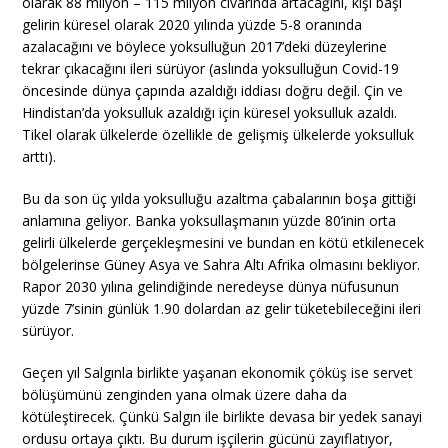
olarak 88 milyon – 115 milyon civarında artacağını, kişi başı
gelirin küresel olarak 2020 yılında yüzde 5-8 oranında
azalacağını ve böylece yoksulluğun 2017’deki düzeylerine
tekrar çıkacağını ileri sürüyor (aslında yoksulluğun Covid-19
öncesinde dünya çapında azaldığı iddiası doğru değil. Çin ve
Hindistan’da yoksulluk azaldığı için küresel yoksulluk azaldı.
Tikel olarak ülkelerde özellikle de gelişmiş ülkelerde yoksulluk
arttı).
Bu da son üç yılda yoksulluğu azaltma çabalarının boşa gittiği
anlamına geliyor. Banka yoksullaşmanın yüzde 80’inin orta
gelirli ülkelerde gerçekleşmesini ve bundan en kötü etkilenecek
bölgelerinse Güney Asya ve Sahra Altı Afrika olmasını bekliyor.
Rapor 2030 yılına gelindiğinde neredeyse dünya nüfusunun
yüzde 7’sinin günlük 1.90 dolardan az gelir tüketebileceğini ileri
sürüyor.
Geçen yıl Salgınla birlikte yaşanan ekonomik çöküş ise servet
bölüşümünü zenginden yana olmak üzere daha da
kötüleştirecek. Çünkü Salgın ile birlikte devasa bir yedek sanayi
ordusu ortaya çıktı. Bu durum işçilerin gücünü zayıflatıyor,