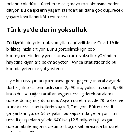
onların çok düşük ücretlerde çalışmaya razı olmasına neden
oluyor. Bu da işçilerin yaşam standartları daha çok düşürecek,
yaşam koşullarını kötüleştirecek.
Türkiye’de derin yoksulluk
Türkiye’de de yoksulluk son yıllarda (özellikle de Covid-19 ile
birlikte) hızla artıyor. Bunu görebilmek için çöp
konteynerlerinden yiyecek arayanlara, yoksulluk yüzünden
hayatına kıyanlara bakmak yeterli. Ayrıca istatistikler de bu
konuda yeterince yol gösterici.
Öyle ki Türk-İş’in araştırmasına göre, geçen yılın aralık ayında
dört kişilik bir ailenin açlık sınırı 2,590 lira, yoksulluk sınırı 8,436
lira oldu. (4) Diğer taraftan asgari ücret giderek ortalama
ücrete dönüşmüş durumda. Asgari ücretin yüzde 20 fazlası ve
altında ücret alan işçilerin sayısı 9,7 milyon. Bütün ücretli
çalışanların yüzde 50’ye yakını bu kapsamda yer alıyor. Tüm
ücretli çalışanların yüzde 64’ü ise (12,5 milyon işçi) asgari
ücretin altı ile asgari ücretin bir buçuk katı arasında bir ücret