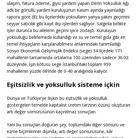
ulaşım, fatura ödeme, giysi yardımı yapan Derin Yoksulluk Ağı
adlı bir gönüllü yardım kuruluşunun Kasım ayında yayınladığı
rapora göre (8); bu ilçelerdeki yoksulların yarıya yakını geçimini
seyyar satıcılık gibi kayıt dışı işlerden sağlıyor. Salgınla birlikte
işler durunca bu ailelerin geçimi iyice zorlaştı. Kuruluşun
yoksulluğu belirlemede kullandığı ve su ve temel gıda gibi en
temel ihtiyaçların karşılanabilmesi anlamındaki tanımladığı
Sosyo Ekonomik Gelişmişlik Endeksi (sege) 34 ilçedeki 171
mahallenin tamamında ortalama 100 üzerinden sadece 36.02
düzeyinde. İşin kötüsü sege İstanbul’daki toplam 959
mahallenin yüzde 68’inde de 0-40 aralığında kalıyor.
Eşitsizlik ve yoksulluk sisteme içkin
Dünya ve Türkiye’ye ilişkin bu eşitsizlik ve yoksulluk
göstergeleri temelde kapitalist üretim tarzının özünü oluşturan
artı değer sömürüsünün kaçınılmaz sonuçları.
Yani bu sonuçları doğuran şey, toplumdaki diğer sömürü ve
ezme biçimlerinin dışında, artı değer sömürüsüne, kâr