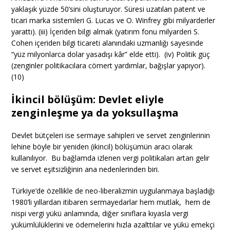
yaklaşık yüzde 50’sini oluşturuyor. Süresi uzatılan patent ve
ticari marka sistemleri G. Lucas ve O. Winfrey gibi milyarderler
yarattı). (iii) İçeriden bilgi almak (yatırım fonu milyarderi S.
Cohen içeriden bilgi ticareti alanındaki uzmanlığı sayesinde
“yüz milyonlarca dolar yasadışı kâr” elde etti). (iv) Politik güç
(zenginler politikacılara cömert yardımlar, bağışlar yapıyor).
(10)
İkincil bölüşüm: Devlet eliyle
zenginleşme ya da yoksullaşma
Devlet bütçeleri ise sermaye sahipleri ve servet zenginlerinin
lehine böyle bir yeniden (ikincil) bölüşümün aracı olarak
kullanılıyor. Bu bağlamda izlenen vergi politikaları artan gelir
ve servet eşitsizliğinin ana nedenlerinden biri.
Türkiye’de özellikle de neo-liberalizmin uygulanmaya başladığı
1980’li yıllardan itibaren sermayedarlar hem mutlak, hem de
nispi vergi yükü anlamında, diğer sınıflara kıyasla vergi
yükümlülüklerini ve ödemelerini hızla azalttılar ve yükü emekçi