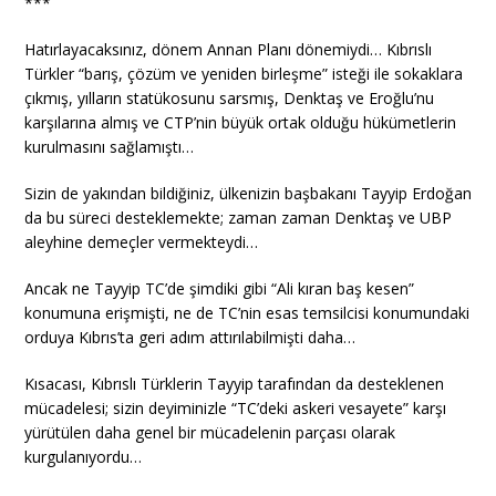
***
Hatırlayacaksınız, dönem Annan Planı dönemiydi… Kıbrıslı
Türkler “barış, çözüm ve yeniden birleşme” isteği ile sokaklara
çıkmış, yılların statükosunu sarsmış, Denktaş ve Eroğlu’nu
karşılarına almış ve CTP’nin büyük ortak olduğu hükümetlerin
kurulmasını sağlamıştı…
Sizin de yakından bildiğiniz, ülkenizin başbakanı Tayyip Erdoğan
da bu süreci desteklemekte; zaman zaman Denktaş ve UBP
aleyhine demeçler vermekteydi…
Ancak ne Tayyip TC’de şimdiki gibi “Ali kıran baş kesen”
konumuna erişmişti, ne de TC’nin esas temsilcisi konumundaki
orduya Kıbrıs’ta geri adım attırılabilmişti daha…
Kısacası, Kıbrıslı Türklerin Tayyip tarafından da desteklenen
mücadelesi; sizin deyiminizle “TC’deki askeri vesayete” karşı
yürütülen daha genel bir mücadelenin parçası olarak
kurgulanıyordu…