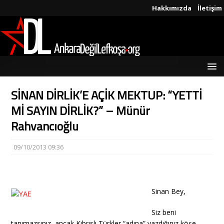
Hakkımızda
İletişim
SİNAN DİRLİK’E AÇİK MEKTUP: “YETTİ
Mİ SAYIN DİRLİK?” – Münür
Rahvancıoğlu
09/10/2013 09:36
Sinan Bey,
Siz beni
tanımazsınız, ancak Kıbrıslı Türkler “adına” yazdığınız köşe