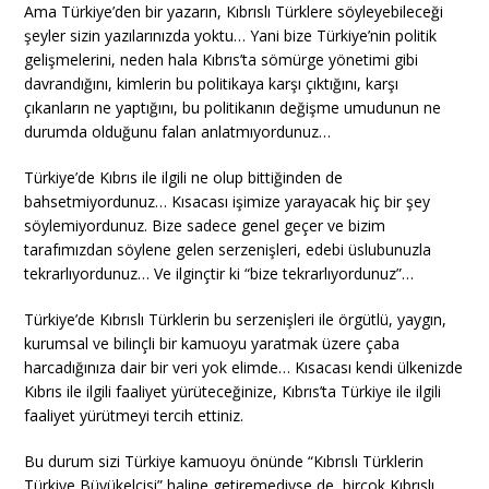
Ama Türkiye’den bir yazarın, Kıbrıslı Türklere söyleyebileceği
şeyler sizin yazılarınızda yoktu… Yani bize Türkiye’nin politik
gelişmelerini, neden hala Kıbrıs’ta sömürge yönetimi gibi
davrandığını, kimlerin bu politikaya karşı çıktığını, karşı
çıkanların ne yaptığını, bu politikanın değişme umudunun ne
durumda olduğunu falan anlatmıyordunuz…
Türkiye’de Kıbrıs ile ilgili ne olup bittiğinden de
bahsetmiyordunuz… Kısacası işimize yarayacak hiç bir şey
söylemiyordunuz. Bize sadece genel geçer ve bizim
tarafımızdan söylene gelen serzenişleri, edebi üslubunuzla
tekrarlıyordunuz… Ve ilginçtir ki “bize tekrarlıyordunuz”…
Türkiye’de Kıbrıslı Türklerin bu serzenişleri ile örgütlü, yaygın,
kurumsal ve bilinçli bir kamuoyu yaratmak üzere çaba
harcadığınıza dair bir veri yok elimde… Kısacası kendi ülkenizde
Kıbrıs ile ilgili faaliyet yürüteceğinize, Kıbrıs’ta Türkiye ile ilgili
faaliyet yürütmeyi tercih ettiniz.
Bu durum sizi Türkiye kamuoyu önünde “Kıbrıslı Türklerin
Türkiye Büyükelçisi” haline getiremediyse de, birçok Kıbrıslı