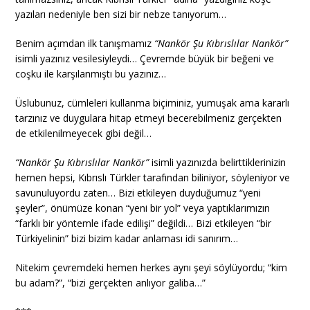
yazıları nedeniyle ben sizi bir nebze tanıyorum…
Benim açımdan ilk tanışmamız
“Nankör Şu Kıbrıslılar Nankör”
isimli yazınız vesilesiyleydi… Çevremde büyük bir beğeni ve
coşku ile karşılanmıştı bu yazınız…
Üslubunuz, cümleleri kullanma biçiminiz, yumuşak ama kararlı
tarzınız ve duygulara hitap etmeyi becerebilmeniz gerçekten
de etkilenilmeyecek gibi değil…
“Nankör Şu Kıbrıslılar Nankör”
isimli yazınızda belirttiklerinizin
hemen hepsi, Kıbrıslı Türkler tarafından biliniyor, söyleniyor ve
savunuluyordu zaten… Bizi etkileyen duyduğumuz “yeni
şeyler”, önümüze konan “yeni bir yol” veya yaptıklarımızın
“farklı bir yöntemle ifade edilişi” değildi… Bizi etkileyen “bir
Türkiyelinin” bizi bizim kadar anlaması idi sanırım…
Nitekim çevremdeki hemen herkes aynı şeyi söylüyordu; “kim
bu adam?”, “bizi gerçekten anlıyor galiba…”