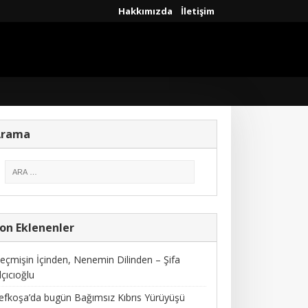
Hakkımızda
İletişim
Arama
on Eklenenler
eçmişin İçinden, Nenemin Dilinden – Şifa
lçıcıoğlu
efkoşa’da bugün Bağımsız Kıbrıs Yürüyüşü