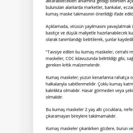
aktarabilecekleri anlamına geldiği belirtilen aç
bulunulan alanlarda marketler, bankalar, eczan
kumaş maske takmasının önerildiği ifade edild
Açıklamada, virüsün yayılmasını yavaşlatmak 
basitçe ve düşük maliyetle hazırlanabilecek k
olarak tanımlandığı belirtilerek, şunlar kaydedil
“Tavsiye edilen bu kumaş maskeler, cerrahi ma
maskeler, CDC kılavuzunda belirtildiği gibi, sağl
gereken kritik malzemelerdir.
Kumaş maskeler; yüzün kenarlarına rahatça ot
halkalarıyla sabitlenmelidir. Çoklu kumaş kat
kalınlıkta olmalıdır. Hasar görmeden veya şeki
olmalıdır.
Bu kumaş maskeler 2 yaş altı çocuklara, nef
çıkaramayan bireylere takılmamalıdır.
Kumaş maskeler çıkarılırken gözlere, burun ve