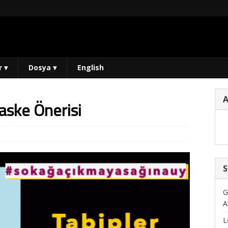
r
▾
Dosya
▾
English
aske Önerisi
S
G
A
L