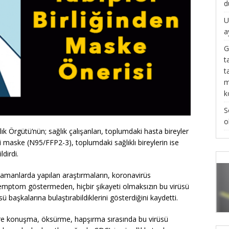
d
U
a
G
t
t
m
k
S
o
lık Örgütü’nün; sağlık çalışanları, toplumdaki hasta bireyler
i maske (N95/FFP2-3), toplumdaki sağlıklı bireylerin ise
dirdi.
 zamanlarda yapılan araştırmaların, koronavirüs
 semptom göstermeden, hiçbir şikayeti olmaksızın bu virüsü
başkalarına bulaştırabildiklerini gösterdiğini kaydetti.
lere konuşma, öksürme, hapşırma sırasında bu virüsü