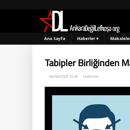
Ana Sayfa
Haberler
▾
Makalele
Tabipler Birliğinden M
06/04/2020 12:45
Haberler