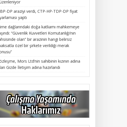
üzenleniyor
BP-DP araziyi verdi, CTP-HP-TDP-DP fiyat
yarlaması yaptı
irne dağlarındaki doğa katliamı mahkemeye
aşındı: “Güvenlik Kuvvetleri Komutanlığı’nın
ahsisinde olan” bir arazinin hangi belirsiz
aksatla özel bir şirkete verildiği merak
onusu”
özleşme, Mors Ltd’nin sahibinin kızının adına
lan Gizde İletişim adına hazırlandı