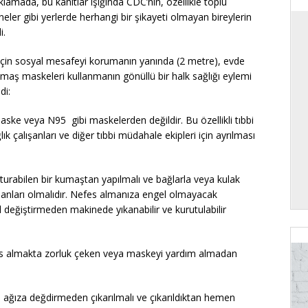
ıklamada, bu kanıtlar ışığında CDC’nin, özellikle toplu
eler gibi yerlerde herhangi bir şikayeti olmayan bireylerin
i.
için sosyal mesafeyi korumanın yanında (2 metre), evde
umaş maskeleri kullanmanın gönüllü bir halk sağlığı eylemi
di:
ske veya N95 gibi maskelerden değildir. Bu özellikli tıbbi
ık çalışanları ve diğer tıbbi müdahale ekipleri için ayrılması
urabilen bir kumaştan yapılmalı ve bağlarla veya kulak
manları olmalıdır. Nefes almanıza engel olmayacak
l değiştirmeden makinede yıkanabilir ve kurutulabilir
es almakta zorluk çeken veya maskeyi yardım almadan
 ağıza değdirmeden çıkarılmalı ve çıkarıldıktan hemen