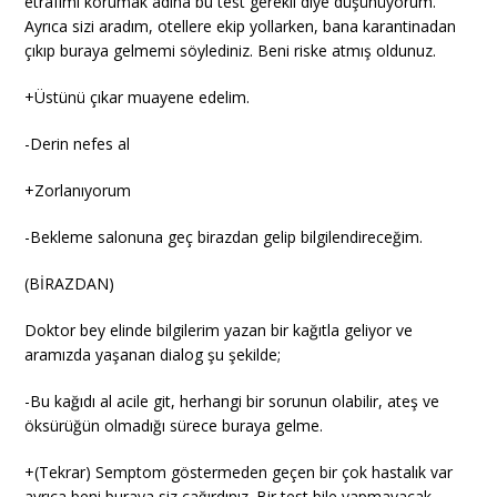
etrafımı korumak adına bu test gerekli diye düşünüyorum.
Ayrıca sizi aradım, otellere ekip yollarken, bana karantinadan
çıkıp buraya gelmemi söylediniz. Beni riske atmış oldunuz.
+Üstünü çıkar muayene edelim.
-Derin nefes al
+Zorlanıyorum
-Bekleme salonuna geç birazdan gelip bilgilendireceğim.
(BİRAZDAN)
Doktor bey elinde bilgilerim yazan bir kağıtla geliyor ve
aramızda yaşanan dialog şu şekilde;
-Bu kağıdı al acile git, herhangi bir sorunun olabilir, ateş ve
öksürüğün olmadığı sürece buraya gelme.
+(Tekrar) Semptom göstermeden geçen bir çok hastalık var
ayrıca beni buraya siz çağırdınız. Bir test bile yapmayacak