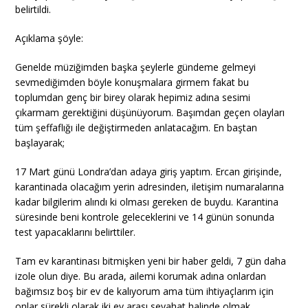
belirtildi.
Açıklama şöyle:
Genelde müziğimden başka şeylerle gündeme gelmeyi
sevmediğimden böyle konuşmalara girmem fakat bu
toplumdan genç bir birey olarak hepimiz adına sesimi
çıkarmam gerektiğini düşünüyorum. Başımdan geçen olayları
tüm şeffaflığı ile değiştirmeden anlatacağım. En baştan
başlayarak;
17 Mart günü Londra’dan adaya giriş yaptım. Ercan girişinde,
karantinada olacağım yerin adresinden, iletişim numaralarına
kadar bilgilerim alındı ki olması gereken de buydu. Karantina
süresinde beni kontrole geleceklerini ve 14 günün sonunda
test yapacaklarını belirttiler.
Tam ev karantinası bitmişken yeni bir haber geldi, 7 gün daha
izole olun diye. Bu arada, ailemi korumak adına onlardan
bağımsız boş bir ev de kalıyorum ama tüm ihtiyaçlarım için
onlar sürekli olarak iki ev arası seyahat halinde olmak