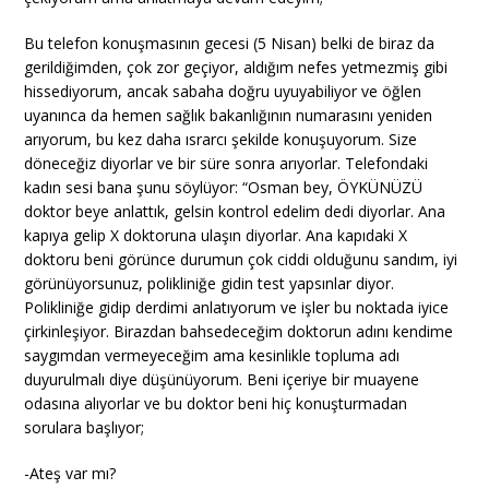
Bu telefon konuşmasının gecesi (5 Nisan) belki de biraz da
gerildiğimden, çok zor geçiyor, aldığım nefes yetmezmiş gibi
hissediyorum, ancak sabaha doğru uyuyabiliyor ve öğlen
uyanınca da hemen sağlık bakanlığının numarasını yeniden
arıyorum, bu kez daha ısrarcı şekilde konuşuyorum. Size
döneceğiz diyorlar ve bir süre sonra arıyorlar. Telefondaki
kadın sesi bana şunu söylüyor: “Osman bey, ÖYKÜNÜZÜ
doktor beye anlattık, gelsin kontrol edelim dedi diyorlar. Ana
kapıya gelip X doktoruna ulaşın diyorlar. Ana kapıdaki X
doktoru beni görünce durumun çok ciddi olduğunu sandım, iyi
görünüyorsunuz, polikliniğe gidin test yapsınlar diyor.
Polikliniğe gidip derdimi anlatıyorum ve işler bu noktada iyice
çirkinleşiyor. Birazdan bahsedeceğim doktorun adını kendime
saygımdan vermeyeceğim ama kesinlikle topluma adı
duyurulmalı diye düşünüyorum. Beni içeriye bir muayene
odasına alıyorlar ve bu doktor beni hiç konuşturmadan
sorulara başlıyor;
-Ateş var mı?