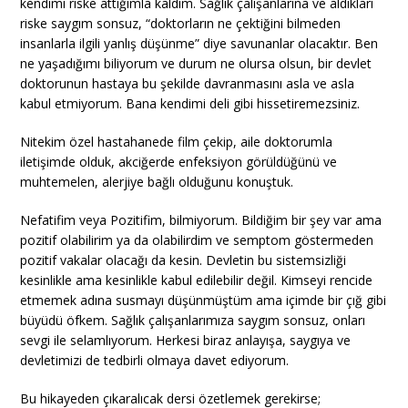
kendimi riske attığımla kaldım. Sağlık çalışanlarına ve aldıkları
riske saygım sonsuz, “doktorların ne çektiğini bilmeden
insanlarla ilgili yanlış düşünme” diye savunanlar olacaktır. Ben
ne yaşadığımı biliyorum ve durum ne olursa olsun, bir devlet
doktorunun hastaya bu şekilde davranmasını asla ve asla
kabul etmiyorum. Bana kendimi deli gibi hissetiremezsiniz.
Nitekim özel hastahanede film çekip, aile doktorumla
iletişimde olduk, akciğerde enfeksiyon görüldüğünü ve
muhtemelen, alerjiye bağlı olduğunu konuştuk.
Nefatifim veya Pozitifim, bilmiyorum. Bildiğim bir şey var ama
pozitif olabilirim ya da olabilirdim ve semptom göstermeden
pozitif vakalar olacağı da kesin. Devletin bu sistemsizliği
kesinlikle ama kesinlikle kabul edilebilir değil. Kimseyi rencide
etmemek adına susmayı düşünmüştüm ama içimde bir çığ gibi
büyüdü öfkem. Sağlık çalışanlarımıza saygım sonsuz, onları
sevgi ile selamlıyorum. Herkesi biraz anlayışa, saygıya ve
devletimizi de tedbirli olmaya davet ediyorum.
Bu hikayeden çıkaralıcak dersi özetlemek gerekirse;