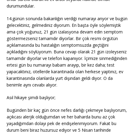
durumundular.
14.günün sonunda bakanlığın verdiği numarayı arıyor ve bugün
gelecektiniz, gelmediniz diyorum. En başta öyle söylemiştik
ama çok yoğunuz, 21 gün izalasyona devam edin semptom
göstermezseniz tamamdır diyorlar. Bir çok resmi örgütün
açıklamasında bu hastalığın semptomsuzda geçtiğini
açıkladığını söylüyorum. Buna cevap olarak 21 gün izoleyseniz
tamamdır diyorlar ve telefon kapanıyor. İçimize sinmediğinden
ertesi gün bu numarayı babam arayıp, bir kez daha; test
yapacaktınız, otellerde karantinada olan herkese yaptınız, ev
karantinasında olanlarda yurt dışından geldi diyor. O da
benimle aynı cevabı alıyor.
Asıl hikaye şimdi başlıyor;
Bugünden bir kaç gün önce nefes darlığı çekmeye başlıyorum,
açıkcası alerjik olduğumdan ve her baharda bunu az çok
yaşadığımdan dolayı pek de endişelenmiyorum. Fakat bu
durum beni biraz huzursuz ediyor ve 5 Nisan tarihinde