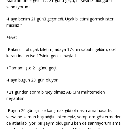
Marttan önce geldiniz, 21 günü geçti, birşeyiniz olduğunu
sanmıyorum.
-Hayır benim 21 günü geçmedi. Uçak biletimi görmek ister
misiniz ?
+Evet
-Bakın dijital uçak biletim, adaya 17sinin sabahı geldim, otel
karantinaları ise 17sinin gecesi başladı.
+Tamam işte 21 günü geçti
-Hayır bugün 20. gün oluyor
+21 günden sonra birşey olmaz ABiCİM muhtemelen
negatifsin.
-Bugün 20.gün işinize karışmak gibi olmasın ama hasatlık
varsa ne zaman başladığını bilemeyiz, semptom göstermeden
de atlatılabiliyor, bir şeyim olduğunu ben de sanmıyorum ama