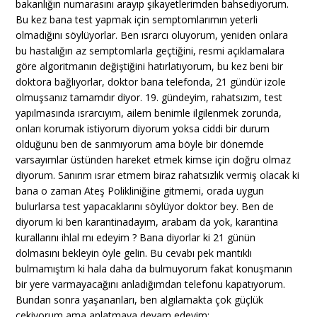
bakanlığın numarasını arayıp şikayetlerimden bahsediyorum.
Bu kez bana test yapmak için semptomlarımın yeterli
olmadığını söylüyorlar. Ben ısrarcı oluyorum, yeniden onlara
bu hastalığın az semptomlarla geçtiğini, resmi açıklamalara
göre algoritmanın değiştiğini hatırlatıyorum, bu kez beni bir
doktora bağlıyorlar, doktor bana telefonda, 21 gündür izole
olmuşsanız tamamdır diyor. 19. gündeyim, rahatsızım, test
yapılmasında ısrarcıyım, ailem benimle ilgilenmek zorunda,
onları korumak istiyorum diyorum yoksa ciddi bir durum
olduğunu ben de sanmıyorum ama böyle bir dönemde
varsayımlar üstünden hareket etmek kimse için doğru olmaz
diyorum. Sanırım ısrar etmem biraz rahatsızlık vermiş olacak ki
bana o zaman Ateş Polikliniğine gitmemi, orada uygun
bulurlarsa test yapacaklarını söylüyor doktor bey. Ben de
diyorum ki ben karantinadayım, arabam da yok, karantina
kurallarını ihlal mı edeyim ? Bana diyorlar ki 21 günün
dolmasını bekleyin öyle gelin. Bu cevabı pek mantıklı
bulmamıştım ki hala daha da bulmuyorum fakat konuşmanın
bir yere varmayacağını anladığımdan telefonu kapatıyorum.
Bundan sonra yaşananları, ben algılamakta çok güçlük
çekiyorum ama anlatmaya devam edeyim;