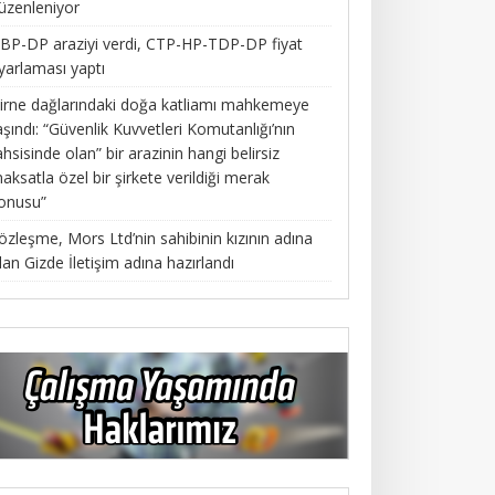
üzenleniyor
BP-DP araziyi verdi, CTP-HP-TDP-DP fiyat
yarlaması yaptı
irne dağlarındaki doğa katliamı mahkemeye
aşındı: “Güvenlik Kuvvetleri Komutanlığı’nın
ahsisinde olan” bir arazinin hangi belirsiz
aksatla özel bir şirkete verildiği merak
onusu”
özleşme, Mors Ltd’nin sahibinin kızının adına
lan Gizde İletişim adına hazırlandı