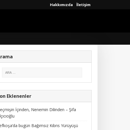
Hakkımızda
İletişim
Arama
on Eklenenler
eçmişin İçinden, Nenemin Dilinden – Şifa
lçıcıoğlu
efkoşa’da bugün Bağımsız Kıbrıs Yürüyüşü