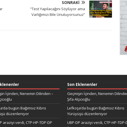
SONRAKI
ar
“Test Yapılacağını Söylüyor ama
Varlığımızı Bile Unutuyorsunuz”
klenenler
Son Eklenenler
in İçinden, Nenemin Dilinden –
Geçmişin İçinden, Nenemin Dilinde
çıcıoğlu
Şifa Alçıcıoğlu
a’da bugün Bağımsız Kıbrıs
Lefkoşa’da bugün Bağımsız Kıbrıs
üşü düzenleniyor
Yürüyüşü düzenleniyor
 araziyi verdi, CTP-HP-TDP-DP
UBP-DP araziyi verdi, CTP-HP-TDP-