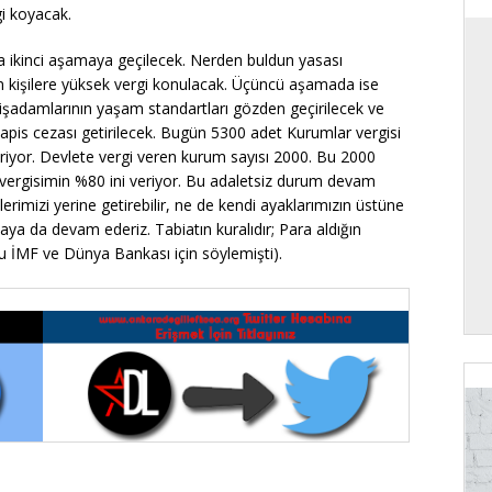
gi koyacak.
nra ikinci aşamaya geçilecek. Nerden buldun yasası
an kişilere yüksek vergi konulacak. Üçüncü aşamada ise
 işadamlarının yaşam standartları gözden geçirilecek ve
 hapis cezası getirilecek. Bugün 5300 adet Kurumlar vergisi
riyor. Devlete vergi veren kurum sayısı 2000. Bu 2000
r vergisimin %80 ini veriyor. Bu adaletsiz durum devam
rimizi yerine getirebilir, ne de kendi ayaklarımızın üstüne
aya da devam ederiz. Tabiatın kuralıdır; Para aldığın
u İMF ve Dünya Bankası için söylemişti).