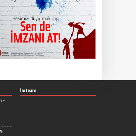
İletişim
n –
DP