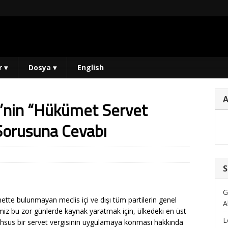
r
▾
Dosya
▾
English
i’nin “Hükümet Servet
Sorusuna Cevabı
S
G
tte bulunmayan meclis içi ve dışı tüm partilerin genel
A
ğimiz bu zor günlerde kaynak yaratmak için, ülkedeki en üst
L
 mahsus bir servet vergisinin uygulamaya konması hakkında