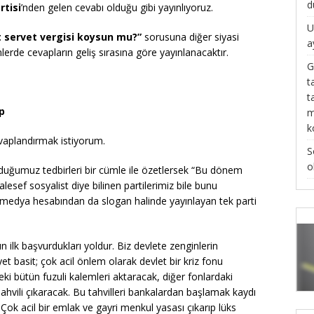
d
rtisi
’nden gelen cevabı olduğu gibi yayınlıyoruz.
U
servet vergisi koysun mu?”
sorusuna diğer siyasi
a
erde cevapların geliş sırasına göre yayınlanacaktır.
G
t
t
p
m
k
evaplandırmak istiyorum.
S
o
duğumuz tedbirleri bir cümle ile özetlersek “Bu dönem
sef sosyalist diye bilinen partilerimiz bile bunu
medya hesabından da slogan halinde yayınlayan tek parti
ın ilk başvurdukları yoldur. Biz devlete zenginlerin
t basit; çok acil önlem olarak devlet bir kriz fonu
i bütün fuzuli kalemleri aktaracak, diğer fonlardaki
ahvili çıkaracak. Bu tahvilleri bankalardan başlamak kaydı
Çok acil bir emlak ve gayri menkul yasası çıkarıp lüks