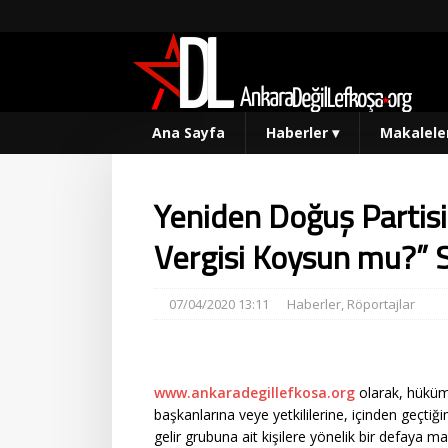
Ana Sayfa
Haberler
▾
Makalele
Yeniden Doğuş Partis
Vergisi Koysun mu?” 
07/04/2020 13:11
Haberler
,
Röportajlar
www.ankaradegillefkosa.org
olarak, hüküme
başkanlarına veye yetkililerine, içinden geçti
gelir grubuna ait kişilere yönelik bir defaya