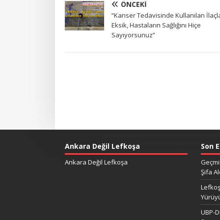
ÖNCEKI
“Kanser Tedavisinde Kullanılan İlaçl
Eksik, Hastaların Sağlığını Hiçe
Sayıyorsunuz”
Ankara Değil Lefkoşa
Son E
Ankara Değil Lefkoşa
Geçmiş
Şifa Al
Lefkoş
Yürüy
UBP-DP