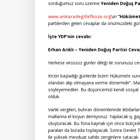
sorduğumuz soru üzerine
Yeniden Doğuş Pa
www.ankaradegillefkosa.org
’un
“Hükümet 
partilerden gelen cevaplar da önümüzdeki günl
İşte YDP’nin cevabı:
Erhan Arıklı – Yeniden Doğuş Partisi Ceva
Herkese virüssüz günler dileği ile sorunuzu c
Krizin başladığı günlerde bizim Hükümete sun
olandan alıp olmayana verme dönemidir”. Maale
söyleyemediler. Bu düşüncemizi kendi sosyal 
olduk.
Varlık vergileri, buhran dönemlerinde iktidarlar
mallarına el koyun demiyoruz. Yapılacak iş gaye
oluşturacak. Bu fona kaynak için önce bütçedek
paraları da burada toplayacak. Sonra Devlet T
ile yüksek mevduat sahibi zenginlere satacak. 