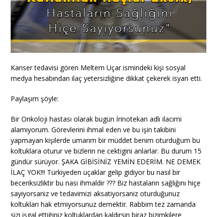
Kanser tedavisi gören Meltem Uçar ismindeki kişi sosyal
medya hesabından ilaç yetersizliğine dikkat çekerek isyan etti.
Paylaşım şöyle:
Bir Onkoloji hastası olarak bugün İrinotekan adlı ilacımi
alamıyorum. Görevlerini ihmal eden ve bu işin takibini
yapmayan kişilerde umarım bir müddet benim oturduğum bu
koltuklara oturur ve bizlerin ne cektigini anlarlar. Bu durum 15
gündür sürüyor. ŞAKA GİBİSİNİZ YEMİN EDERİM. NE DEMEK
İLAÇ YOK!!! Türkiyeden uçaklar gelip gidiyor bu nasıl bir
beceriksizliktir bu nasi ihmaldir ??? Biz hastaların sağlığını hiçe
sayiyorsaniz ve tedavimizi aksatiyorsaniz oturduğunuz
koltukları hak etmiyorsunuz demektir. Rabbim tez zamanda
sizi işgal ettiğiniz koltuklardan kaldırsin biraz bizimkilere