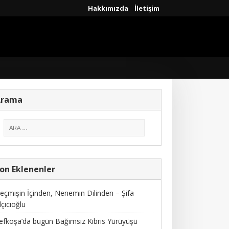
Hakkımızda
İletişim
Arama
on Eklenenler
eçmişin İçinden, Nenemin Dilinden – Şifa
lçıcıoğlu
efkoşa’da bugün Bağımsız Kıbrıs Yürüyüşü