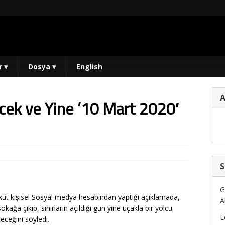
r
▾
Dosya
▾
English
ecek ve Yine ’10 Mart 2020′
S
G
rkut kişisel Sosyal medya hesabından yaptığı açıklamada,
A
okağa çıkıp, sınırların açıldığı gün yine uçakla bir yolcu
L
eceğini söyledi.