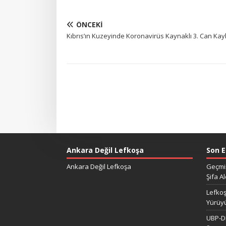
ÖNCEKI
Kıbrıs’ın Kuzeyinde Koronavirüs Kaynaklı 3. Can Kay
Ankara Değil Lefkoşa
Son E
Ankara Değil Lefkoşa
Geçmiş
Şifa Al
Lefkoş
Yürüy
UBP-DP