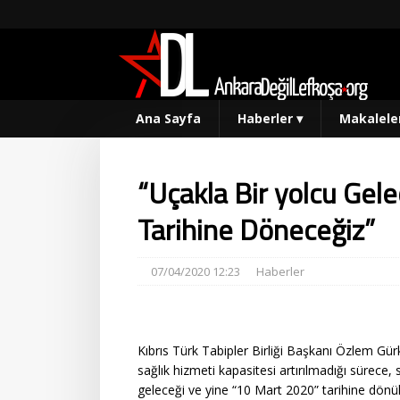
Ana Sayfa
Haberler
▾
Makalele
“Uçakla Bir yolcu Gel
Tarihine Döneceğiz”
07/04/2020 12:23
Haberler
Kıbrıs Türk Tabipler Birliği Başkanı Özlem Gü
sağlık hizmeti kapasitesi artırılmadığı sürece, s
geleceği ve yine “10 Mart 2020” tarihine dönül