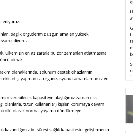
d
U
a
 ediyoruz.
G
şanları, sağlık örgütlerimiz üzgün ama en yüksek
t
devam ediyoruz.
t
m
. Ülkemizin en az zararla bu zor zamanları atlatmasına
k
n öncü olmak.
S
o
bakım olanaklarında, solunum destek cihazlarının
 gerekli artışı yapmamız, organizasyonu tamamlamamız ve
rdım verebilecek kapasiteye ulaştığımız zaman risk
ğı olanlarla, tütün kullananlar) kişileri korumaya devam
kontrollü olarak normal yaşama döndürmeye
ak kazandığımız bu süreyi sağlık kapasitesini geliştirmenin