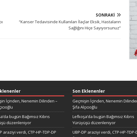
SONRAKI
bı
“Kanser Tedavisinde Kullanılan İlaçlar Eksik, Hastaların
Sağlığını Hiçe Sayıyorsunuz”
klenenler
Son Eklenenler
in İçinden, Nenemin Dilinden –
Geçmişin İçinden, Nenemin Dilinde
çıcıoğlu
Şifa Alçıcıoğlu
a’da bugün Bağımsız Kıbrıs
Lefkoşa’da bugün Bağımsız Kıbrıs
üşü düzenleniyor
Yürüyüşü düzenleniyor
 araziyi verdi, CTP-HP-TDP-DP
UBP-DP araziyi verdi, CTP-HP-TDP-