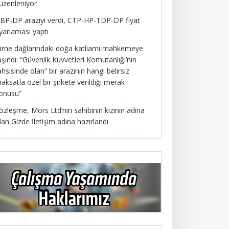
üzenleniyor
BP-DP araziyi verdi, CTP-HP-TDP-DP fiyat
yarlaması yaptı
irne dağlarındaki doğa katliamı mahkemeye
aşındı: “Güvenlik Kuvvetleri Komutanlığı’nın
ahsisinde olan” bir arazinin hangi belirsiz
aksatla özel bir şirkete verildiği merak
onusu”
özleşme, Mors Ltd’nin sahibinin kızının adına
lan Gizde İletişim adına hazırlandı