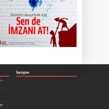
İletişim
n –
DP