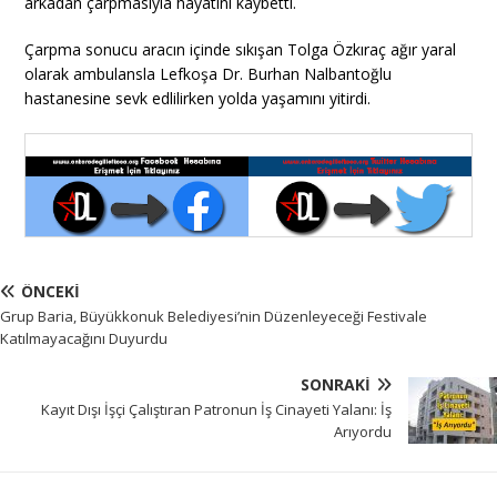
arkadan çarpmasıyla hayatını kaybetti.
Çarpma sonucu aracın içinde sıkışan Tolga Özkıraç ağır yaral
olarak ambulansla Lefkoşa Dr. Burhan Nalbantoğlu
hastanesine sevk edlilirken yolda yaşamını yitirdi.
ÖNCEKI
Grup Baria, Büyükkonuk Belediyesi’nin Düzenleyeceği Festivale
Katılmayacağını Duyurdu
SONRAKI
Kayıt Dışı İşçi Çalıştıran Patronun İş Cinayeti Yalanı: İş
Arıyordu