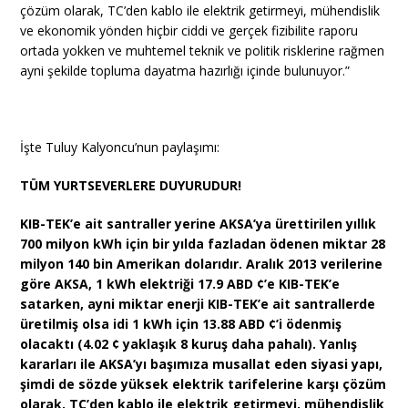
çözüm olarak, TC’den kablo ile elektrik getirmeyi, mühendislik
ve ekonomik yönden hiçbir ciddi ve gerçek fizibilite raporu
ortada yokken ve muhtemel teknik ve politik risklerine rağmen
ayni şekilde topluma dayatma hazırlığı içinde bulunuyor.”
İşte Tuluy Kalyoncu’nun paylaşımı:
TÜM YURTSEVERLERE DUYURUDUR!
KIB-TEK’e ait santraller yerine AKSA’ya ürettirilen yıllık
700 milyon kWh için bir yılda fazladan ödenen miktar 28
milyon 140 bin Amerikan dolarıdır. Aralık 2013 verilerine
göre AKSA, 1 kWh elektriği 17.9 ABD ¢’e KIB-TEK’e
satarken, ayni miktar enerji KIB-TEK’e ait santrallerde
üretilmiş olsa idi 1 kWh için 13.88 ABD ¢’i ödenmiş
olacaktı (4.02 ¢ yaklaşık 8 kuruş daha pahalı). Yanlış
kararları ile AKSA’yı başımıza musallat eden siyasi yapı,
şimdi de sözde yüksek elektrik tarifelerine karşı çözüm
olarak, TC’den kablo ile elektrik getirmeyi, mühendislik