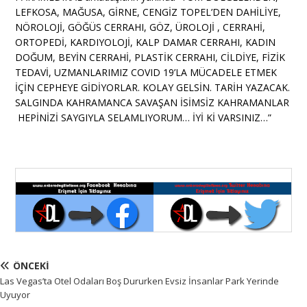
LEFKOSA, MAĞUSA, GİRNE, CENGİZ TOPEL’DEN DAHİLİYE,
NÖROLOJİ, GÖĞÜS CERRAHI, GÖZ, ÜROLOJİ , CERRAHİ,
ORTOPEDİ, KARDIYOLOJİ, KALP DAMAR CERRAHI, KADIN
DOĞUM, BEYİN CERRAHİ, PLASTİK CERRAHI, CİLDİYE, FİZİK
TEDAVİ, UZMANLARIMIZ COVID 19’LA MÜCADELE ETMEK
İÇİN CEPHEYE GİDİYORLAR. KOLAY GELSİN. TARİH YAZACAK.
SALGINDA KAHRAMANCA SAVAŞAN İSİMSİZ KAHRAMANLAR
HEPİNİZİ SAYGIYLA SELAMLIYORUM… İYİ Kİ VARSINIZ…”
ÖNCEKI
Las Vegas’ta Otel Odaları Boş Dururken Evsiz İnsanlar Park Yerinde
Uyuyor