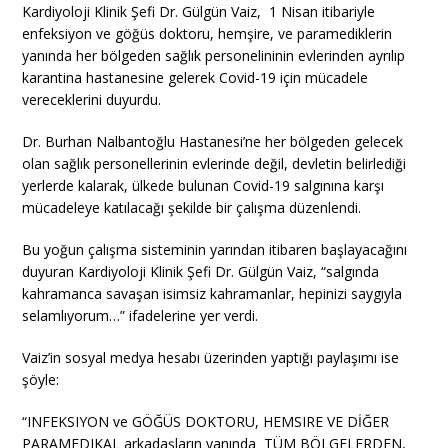
Kardiyoloji Klinik Şefi Dr. Gülgün Vaiz, 1 Nisan itibariyle
enfeksiyon ve göğüs doktoru, hemşire, ve paramediklerin
yanında her bölgeden sağlık personelininin evlerinden ayrılıp
karantina hastanesine gelerek Covid-19 için mücadele
vereceklerini duyurdu.
Dr. Burhan Nalbantoğlu Hastanesi’ne her bölgeden gelecek
olan sağlık personellerinin evlerinde değil, devletin belirlediği
yerlerde kalarak, ülkede bulunan Covid-19 salgınına karşı
mücadeleye katılacağı şekilde bir çalışma düzenlendi.
Bu yoğun çalışma sisteminin yarından itibaren başlayacağını
duyuran Kardiyoloji Klinik Şefi Dr. Gülgün Vaiz, “salgında
kahramanca savaşan isimsiz kahramanlar, hepinizi saygıyla
selamlıyorum…” ifadelerine yer verdi.
Vaiz’in sosyal medya hesabı üzerinden yaptığı paylaşımı ise
şöyle:
“INFEKSIYON ve GÖĞÜS DOKTORU, HEMSIRE VE DİĞER
PARAMEDIKAL arkadaşların yanında TÜM BÖLGELERDEN,