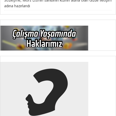
Sözleşme, Mors Ltd’nin sahibinin kızının adına olan Gizde İletişim
adına hazırlandı