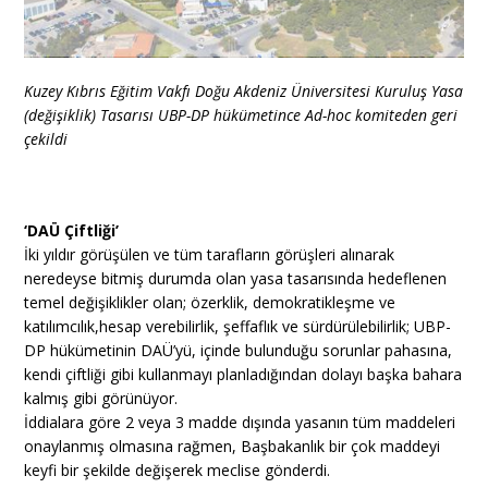
Kuzey Kıbrıs Eğitim Vakfı Doğu Akdeniz Üniversitesi Kuruluş Yasa
(değişiklik) Tasarısı UBP-DP hükümetince Ad-hoc komiteden geri
çekildi
‘DAÜ Çiftliği’
İki yıldır görüşülen ve tüm tarafların görüşleri alınarak
neredeyse bitmiş durumda olan yasa tasarısında hedeflenen
temel değişiklikler olan; özerklik, demokratikleşme ve
katılımcılık,hesap verebilirlik, şeffaflık ve sürdürülebilirlik; UBP-
DP hükümetinin DAÜ’yü, içinde bulunduğu sorunlar pahasına,
kendi çiftliği gibi kullanmayı planladığından dolayı başka bahara
kalmış gibi görünüyor.
İddialara göre 2 veya 3 madde dışında yasanın tüm maddeleri
onaylanmış olmasına rağmen, Başbakanlık bir çok maddeyi
keyfi bir şekilde değişerek meclise gönderdi.