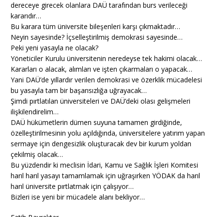
dereceye girecek olanlara DAÜ tarafından burs verileceği
kararıdır…
Bu karara tüm üniversite bileşenleri karşı çıkmaktadır…
Neyin sayesinde? İçselleştirilmiş demokrasi sayesinde…
Peki yeni yasayla ne olacak?
Yöneticiler Kurulu üniversitenin neredeyse tek hakimi olacak…
Kararları o alacak, alımları ve işten çıkarmaları o yapacak…
Yani DAÜ’de yıllardır verilen demokrasi ve özerklik mücadelesi
bu yasayla tam bir başarısızlığa uğrayacak…
Şimdi pırtlatılan üniversiteleri ve DAÜ’deki olası gelişmeleri
ilişkilendirelim…
DAÜ hükümetlerin dümen suyuna tamamen girdiğinde,
özelleştirilmesinin yolu açıldığında, üniversitelere yatırım yapan
sermaye için dengesizlik oluşturacak dev bir kurum yoldan
çekilmiş olacak…
Bu yüzdendir ki meclisin İdari, Kamu ve Sağlık İşleri Komitesi
harıl harıl yasayı tamamlamak için uğraşırken YÖDAK da harıl
harıl üniversite pırtlatmak için çalışıyor…
Bizleri ise yeni bir mücadele alanı bekliyor…