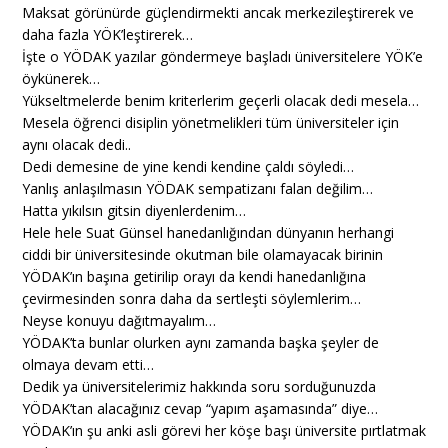
Maksat görünürde güçlendirmekti ancak merkezileştirerek ve
daha fazla YÖK’leştirerek…
İşte o YÖDAK yazılar göndermeye başladı üniversitelere YÖK’e
öykünerek…
Yükseltmelerde benim kriterlerim geçerli olacak dedi mesela…
Mesela öğrenci disiplin yönetmelikleri tüm üniversiteler için
aynı olacak dedi..
Dedi demesine de yine kendi kendine çaldı söyledi…
Yanlış anlaşılmasın YÖDAK sempatizanı falan değilim…
Hatta yıkılsın gitsin diyenlerdenim…
Hele hele Suat Günsel hanedanlığından dünyanın herhangi
ciddi bir üniversitesinde okutman bile olamayacak birinin
YÖDAK’ın başına getirilip orayı da kendi hanedanlığına
çevirmesinden sonra daha da sertleşti söylemlerim…
Neyse konuyu dağıtmayalım…
YÖDAK’ta bunlar olurken aynı zamanda başka şeyler de
olmaya devam etti…
Dedik ya üniversitelerimiz hakkında soru sorduğunuzda
YÖDAK’tan alacağınız cevap “yapım aşamasında” diye…
YÖDAK’ın şu anki asli görevi her köşe başı üniversite pırtlatmak