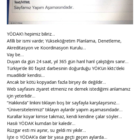
YÖDAK’ı hepimiz biliriz…
Afilli bir ismi vardır; Yükseköğretim Planlama, Denetleme,
Akreditasyon ve Koordinasyon Kurulu…
Vay be…
Duyan da gün 24 saat, yıl 365 gün harıl harıl çalıştığını sanır…
Türkiye’de 80 faşist darbesinin doğurduğu YÖK’ün kktc’deki
muadilidir kendisi…
Ancak bir kötü kopyadan fazla birşey de değildir…
Web sayfasını ziyaret etmeniz ne demek istediğimi anlamanız
için yeterlidir…
“Hakkında” linkini tıklayın boş bir sayfayla karşılaşırsınız…
“Üniversitelerimizi” tıklayın aylardır yapım aşamasındadır…
Kurallar koyar kimse takmaz, kendi kendine çalar söyler…
Hasılı YÖDAK kumdan bir kaledir…
Rüzgar esti mi aşınır, su geldi mi yıkılır…
İşte o YÖDAK’a dair bir yasa geçti geçen aylarda…