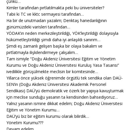
çünkü…
Kimler tarafından pırtlatılmakta peki bu üniversiteler?
Tabii ki TC ve kktc sermayesi tarafından…
Ha bir de unutmadan yazalım; Denktaş hanedanlığının
günümüzdeki varisleri tarafından…
YÖDAK’ın neden merkezileştirildiği, YÖK’leştirildiği dolayısıyla
hükümetleştirildiği şimdi daha iyi anlaşıldı sanırım…
Şimdi eş zamanlı gelişen başka bir olaya bakalım ve
pırtlatmayla ilişkilendirmeye çalışalım…
Tam ismiyle “Doğu Akdeniz Üniversitesi Eğitim ve Yönetim
Kurumu ve Doğu Akdeniz Üniversitesi Kuruluş Yasa Tasarısı”
ivedilikle görüşülmekte meclisin bir komitesinde…
Yıllarca önce yüksek öğrenimde örgütlü tek sendika olan DAÜ-
SEN’in (Doğu Akdeniz Üniversitesi Akademik Personel
Sendikası) DAÜ’yü demokratik ve özerk bir yapıya kavuşturmak
için meclise sunduğu yasanın ta kendisinden bahsediyoruz…
Yalnız yasanın ismine dikkat edelim; Doğu Akdeniz Üniversitesi
Eğitim ve Yönetim Kurumu…
DAÜ’yü biz bir eğitim kurumu olarak bilirdik…
Yönetim Kurumu???
Devam edelim…