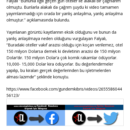
Falyalı “Bununla ilgili geçen gün oteller ile alakalı bir çağrılarım
olmuştu. Bunlarla alakalı da çağrım şuydu ki video tamamen
yayımlanmadığı için orada bir yanlış anlaşılma, yanlış anlaşılma
olmuştur.” açıklamasında bulundu.
Yayınlanan görüntü kayıtlarının eksik olduğunu ve bunun da
yanlış anlaşılmaya neden olduğunu vurgulayan Falyalı,
“Buradaki oteller vakıf arazisi olduğu için koçan verilemez, otel
150 milyon Dolarsa demek ki devletinin arazisi de 150 milyon
Dolar’dır. 150 milyon Dolar’a çok komik rakamlar ödüyorlar.
10,000- 15,000 Dolar kira ödüyorlar. Bu değerlendirmeler
yapılıp, bu kiraları gerçek değerlerinden bu işletmelerden
alması lazımdır” şeklinde konuştu.
https://www.facebook.com/gundemkibris/videos/2655586044
56123/