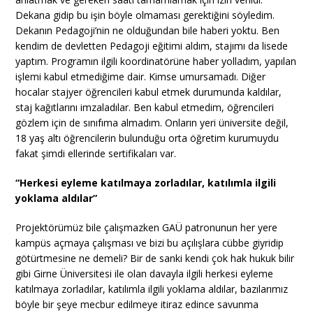
Dekana gidip bu işin böyle olmaması gerektiğini söyledim.
Dekanın Pedagoji’nin ne olduğundan bile haberi yoktu. Ben
kendim de devletten Pedagoji eğitimi aldım, stajımı da lisede
yaptım. Programın ilgili koordinatörüne haber yolladım, yapılan
işlemi kabul etmediğime dair. Kimse umursamadı. Diğer
hocalar stajyer öğrencileri kabul etmek durumunda kaldılar,
staj kağıtlarını imzaladılar. Ben kabul etmedim, öğrencileri
gözlem için de sınıfıma almadım. Onların yeri üniversite değil,
18 yaş altı öğrencilerin bulunduğu orta öğretim kurumuydu
fakat şimdi ellerinde sertifikaları var.
“Herkesi eyleme katılmaya zorladılar, katılımla ilgili
yoklama aldılar”
Projektörümüz bile çalışmazken GAÜ patronunun her yere
kampüs açmaya çalışması ve bizi bu açılışlara cübbe giyridip
götürtmesine ne demeli? Bir de sanki kendi çok hak hukuk bilir
gibi Girne Üniversitesi ile olan davayla ilgili herkesi eyleme
katılmaya zorladılar, katılımla ilgili yoklama aldılar, bazılarımız
böyle bir şeye mecbur edilmeye itiraz edince savunma