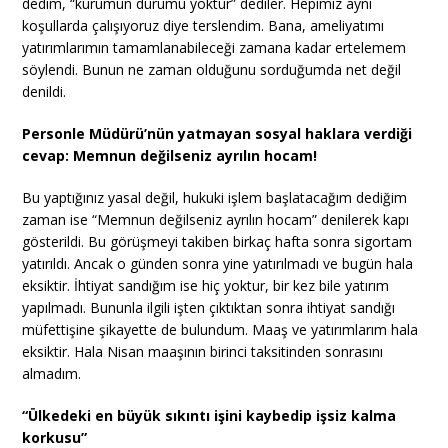
dedim, “kurumun durumu yoktur” dediler. Hepimiz aynı
koşullarda çalışıyoruz diye terslendim. Bana, ameliyatımı
yatırımlarımın tamamlanabileceği zamana kadar ertelemem
söylendi. Bunun ne zaman olduğunu sorduğumda net değil
denildi.
Personle Müdürü’nün yatmayan sosyal haklara verdiği
cevap: Memnun değilseniz ayrılın hocam!
Bu yaptığınız yasal değil, hukuki işlem başlatacağım dediğim
zaman ise “Memnun değilseniz ayrılın hocam” denilerek kapı
gösterildi. Bu görüşmeyi takiben birkaç hafta sonra sigortam
yatırıldı. Ancak o günden sonra yine yatırılmadı ve bugün hala
eksiktir. İhtiyat sandığım ise hiç yoktur, bir kez bile yatırım
yapılmadı. Bununla ilgili işten çıktıktan sonra ihtiyat sandığı
müfettişine şikayette de bulundum. Maaş ve yatırımlarım hala
eksiktir. Hala Nisan maaşının birinci taksitinden sonrasını
almadım.
“Ülkedeki en büyük sıkıntı işini kaybedip işsiz kalma
korkusu”