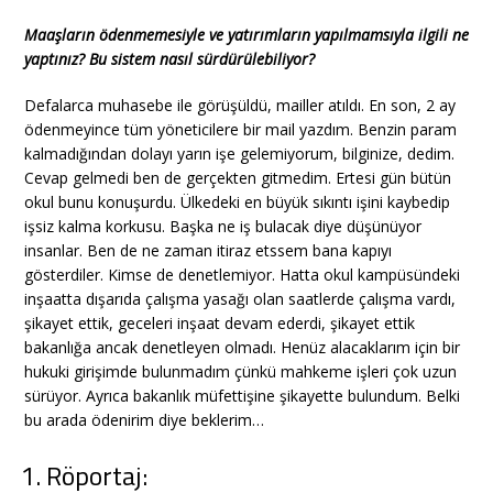
Maaşların ödenmemesiyle ve yatırımların yapılmamsıyla ilgili ne
yaptınız? Bu sistem nasıl sürdürülebiliyor?
Defalarca muhasebe ile görüşüldü, mailler atıldı. En son, 2 ay
ödenmeyince tüm yöneticilere bir mail yazdım. Benzin param
kalmadığından dolayı yarın işe gelemiyorum, bilginize, dedim.
Cevap gelmedi ben de gerçekten gitmedim. Ertesi gün bütün
okul bunu konuşurdu. Ülkedeki en büyük sıkıntı işini kaybedip
işsiz kalma korkusu. Başka ne iş bulacak diye düşünüyor
insanlar. Ben de ne zaman itiraz etssem bana kapıyı
gösterdiler. Kimse de denetlemiyor. Hatta okul kampüsündeki
inşaatta dışarıda çalışma yasağı olan saatlerde çalışma vardı,
şikayet ettik, geceleri inşaat devam ederdi, şikayet ettik
bakanlığa ancak denetleyen olmadı. Henüz alacaklarım için bir
hukuki girişimde bulunmadım çünkü mahkeme işleri çok uzun
sürüyor. Ayrıca bakanlık müfettişine şikayette bulundum. Belki
bu arada ödenirim diye beklerim…
Röportaj: