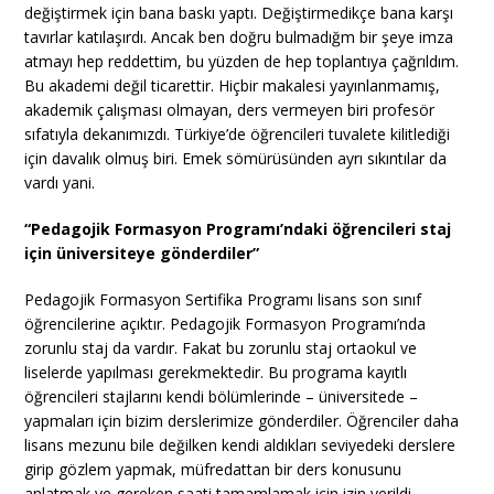
değiştirmek için bana baskı yaptı. Değiştirmedikçe bana karşı
tavırlar katılaşırdı. Ancak ben doğru bulmadığm bir şeye imza
atmayı hep reddettim, bu yüzden de hep toplantıya çağrıldım.
Bu akademi değil ticarettir. Hiçbir makalesi yayınlanmamış,
akademik çalışması olmayan, ders vermeyen biri profesör
sıfatıyla dekanımızdı. Türkiye’de öğrencileri tuvalete kilitlediği
için davalık olmuş biri. Emek sömürüsünden ayrı sıkıntılar da
vardı yani.
“Pedagojik Formasyon Programı’ndaki öğrencileri staj
için üniversiteye gönderdiler”
Pedagojik Formasyon Sertifika Programı lisans son sınıf
öğrencilerine açıktır. Pedagojik Formasyon Programı’nda
zorunlu staj da vardır. Fakat bu zorunlu staj ortaokul ve
liselerde yapılması gerekmektedir. Bu programa kayıtlı
öğrencileri stajlarını kendi bölümlerinde – üniversitede –
yapmaları için bizim derslerimize gönderdiler. Öğrenciler daha
lisans mezunu bile değilken kendi aldıkları seviyedeki derslere
girip gözlem yapmak, müfredattan bir ders konusunu
anlatmak ve gereken saati tamamlamak için izin verildi.