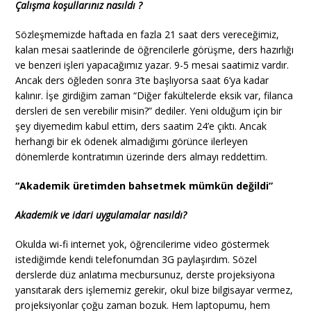
Çalışma koşullarınız nasıldı ?
Sözleşmemizde haftada en fazla 21 saat ders vereceğimiz,
kalan mesai saatlerinde de öğrencilerle görüşme, ders hazırlığı
ve benzeri işleri yapacağımız yazar. 9-5 mesai saatimiz vardır.
Ancak ders öğleden sonra 3’te başlıyorsa saat 6’ya kadar
kalınır. İşe girdiğim zaman “Diğer fakültelerde eksik var, filanca
dersleri de sen verebilir misin?” dediler. Yeni olduğum için bir
şey diyemedim kabul ettim, ders saatim 24’e çıktı. Ancak
herhangi bir ek ödenek almadığımı görünce ilerleyen
dönemlerde kontratımın üzerinde ders almayı reddettim.
“Akademik üretimden bahsetmek mümkün değildi”
Akademik ve idari uygulamalar nasıldı?
Okulda wi-fi internet yok, öğrencilerime video göstermek
istediğimde kendi telefonumdan 3G paylaşırdım. Sözel
derslerde düz anlatıma mecbursunuz, derste projeksiyona
yansıtarak ders işlememiz gerekir, okul bize bilgisayar vermez,
projeksiyonlar çoğu zaman bozuk. Hem laptopumu, hem