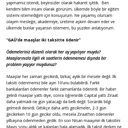
yapmamız istendi, beyinsizler olarak hakaret işittik. Ben
kendimi bilim insanı olarak görürüm, ülkemde böyle bir eğitim
sistemi istemediğim için konuşurum. Ne yaşamış olursam
olayım mesleğe, akademiye, üretime aşkım devam eder ve
ülkemde bunlar yaşansın istemem, bu yüzden anlatıyorum.
“GAÜ’de maaşlar iki taksitte ödenir”
Ödemeleriniz düzenli olarak her ay yapılıyor muydu?
Maaşlarınızla ilgili ek saatlerin ödenmemesi dışında bir
problem yaşıyor muydunuz?
Maaşlar her zaman gecikirdi, birkaç aylık bir mesele değil. İlk
taksiti ödenmemiz bile ayın 10’unu bulabilirdi. Farklı
bankalardan ödenenler farklı zamanlarda ödenirdi. Bir haber
gelirdi maaşlar yattı diye, sonra öğrenirdik Capital yattı Ziraat
daha yatmadı ne gün yatacağı da belli değil. Sorardık bilgi
gelmedi denirdi. Gittikçe daha arttı gecikmeler, 2-3 gün
gecikirken 10 gün gecikir oldu, mesela Ziraat’ten ödenenler
yılbaşına ödenmeden girdik. En son Nisan maaşının ilk taksitini
Mayıs sonu aldık ve kalanları hala alamadık. İlk taksit derken ne