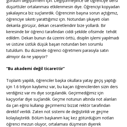
gördüm değiştirmem için. Değiştirmeyince de öğrenciye dersi
düşürttüler ortalanması etkilenmesin diye. Öğrenciyi kopyadan
yakalayınca biz suçlanırdık. Öğrencinin başına sorun açtığımız,
öğrenciye sıkıntı yarattığımız için. Notundan şikayeti olan
dekanla görüşür, dekan cesaretlendirir bize yollardı. Bir
keresinde bir öğrenci tarafından ciddi şekilde ofisimde tehdit
edildim. Dekan bunun da üzerini örttü, disiplin işlemi yapılmadı
ve üstüne üstlük düşük başarı notundan ben sorumlu
tutuldum. Bu düzende öğrenci öğretmeni parasıyla satın
almıyor da ne yapıyor?
“Bu akademi değil ticarettir”
Toplantı yapıldı, öğrenciler başka okullara yatay geçiş yaptığı
için 1.6 trilyon kaybımız var, bu kaçan öğrencilerden sizin ders
verdiğiniz var mı diye sorgulandık. Geçirmediğimiz için
kaçıyorlar diye suçlandık. Geçme notunun altında not alanları
da çan eğrisi kullanıp geçirmemiz bizzat rektör tarafından
direktif verildi. Zaten not sistemi de değiştirildi ve geçme
kolaylaştırıldı. Bölüm başkanım kaç kez götürdüğüm notları
öğrenci mezun oluyor, ortalaması düşmesin diyerek