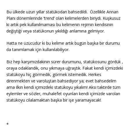
Bu ülkede uzun yıllar statükodan bahsedildi. Özellikle Annan
Planı dönemlerinde ‘trend’ olan kelimelerden biriydi. Kuşkusuz
ki artık pek kullanılmaması bu kelimenin rejimin kendisinin
değiştiği veya statükonun yıkıldığı anlamına gelmiyor.
Hatta ne üzücüdür ki bu kelime artık bugün başka bir durumu
da tanımlamak için kullanılabiliyor.
Biz hep karşımızdakinin sürer durumunu, statükosunu gördük ,
oraya odaklandık, onu yıkmaya uğraştık. Fakat kendi içimizdeki
statükoyu hiç görmedik, görmek istemedik. Herkes
direnmekten ve varoluştan bahsediyor ya; evet bahsedelim
ama ilkin kendi içimizdeki statükoyu yıkalım! Aksi taktirde tüm
eylemler ve sözler, muhalefet oyunları kendi içimizde varolan
statükoyu cilalamaktan başka bir işe yaramayacak!
*