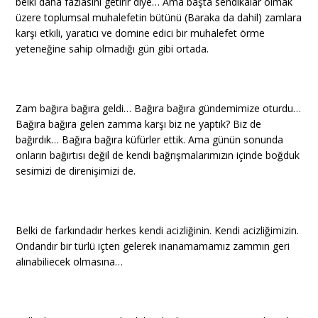
belki daha fazlasını getirir diye… Ama başta sendikalar olmak
üzere toplumsal muhalefetin bütünü (Baraka da dahil) zamlara
karşı etkili, yaratıcı ve domine edici bir muhalefet örme
yeteneğine sahip olmadığı gün gibi ortada.
Zam bağıra bağıra geldi… Bağıra bağıra gündemimize oturdu…
Bağıra bağıra gelen zamma karşı biz ne yaptık? Biz de
bağırdık… Bağıra bağıra küfürler ettik. Ama günün sonunda
onların bağırtısı değil de kendi bağrışmalarımızın içinde boğduk
sesimizi de direnişimizi de.
Belki de farkındadır herkes kendi acizliğinin. Kendi acizliğimizin.
Ondandır bir türlü içten gelerek inanamamamız zammın geri
alınabiliecek olmasına…