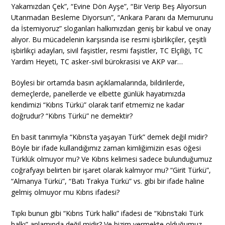
Yakamızdan Çek”, “Evine Dön Ayşe”, “Bir Verip Beş Alıyorsun
Utanmadan Besleme Diyorsun”, “Ankara Paranı da Memurunu
da İstemiyoruz” sloganları halkımızdan geniş bir kabul ve onay
alıyor. Bu mücadelenin karşısında ise resmi işbirlikçiler, çeşitli
işbirlikçi adayları, sivil faşistler, resmi faşistler, TC Elçiliği, TC
Yardım Heyeti, TC asker-sivil bürokrasisi ve AKP var…
Böylesi bir ortamda basın açıklamalarında, bildirilerde,
demeçlerde, panellerde ve elbette günlük hayatımızda
kendimizi “Kıbrıs Türkü” olarak tarif etmemiz ne kadar
doğrudur? “Kıbrıs Türkü” ne demektir?
En basit tanımıyla “Kıbrıs’ta yaşayan Türk” demek değil midir?
Böyle bir ifade kullandığımız zaman kimliğimizin esas öğesi
Türklük olmuyor mu? Ve Kıbrıs kelimesi sadece bulunduğumuz
coğrafyayı belirten bir işaret olarak kalmıyor mu? “Girit Türkü”,
“Almanya Türkü”, “Batı Trakya Türkü” vs. gibi bir ifade haline
gelmiş olmuyor mu Kıbrıs ifadesi?
Tıpkı bunun gibi “Kıbrıs Türk halkı” ifadesi de “Kıbrıs’taki Türk
halkı” anlamında değil midir? Ve bizim vermekte olduğumuz