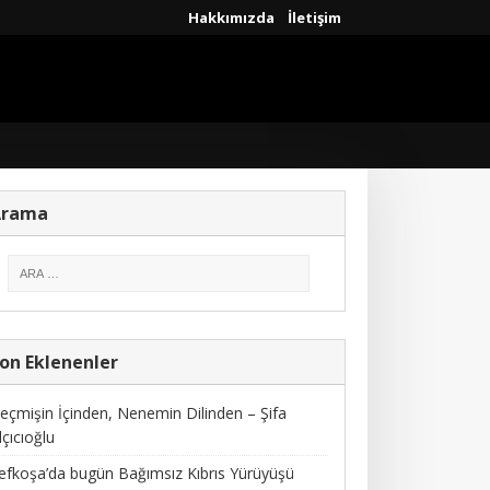
Hakkımızda
İletişim
Arama
on Eklenenler
eçmişin İçinden, Nenemin Dilinden – Şifa
lçıcıoğlu
efkoşa’da bugün Bağımsız Kıbrıs Yürüyüşü