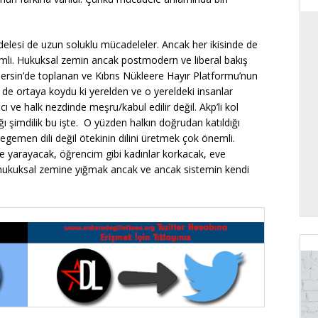
delesi de uzun soluklu mücadeleler. Ancak her ikisinde de
mli. Hukuksal zemin ancak postmodern ve liberal bakış
k Mersin’de toplanan ve Kıbrıs Nükleere Hayır Platformu’nun
si de ortaya koydu ki yerelden ve o yereldeki insanlar
 ve halk nezdinde meşru/kabul edilir değil. Akp’li kol
ı şimdilik bu işte. O yüzden halkın doğrudan katıldığı
egemen dili değil ötekinin dilini üretmek çok önemli.
e yarayacak, öğrencim gibi kadınlar korkacak, eve
hukuksal zemine yığmak ancak ve ancak sistemin kendi