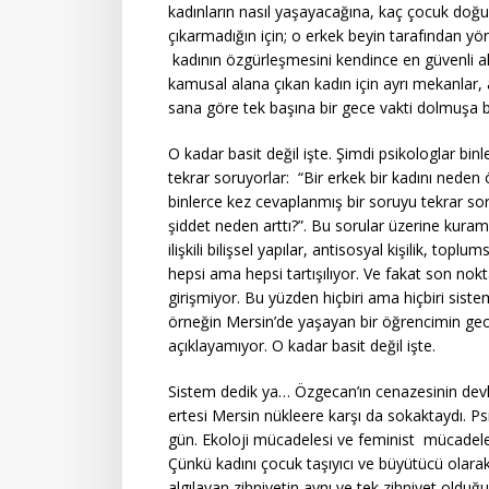
kadınların nasıl yaşayacağına, kaç çocuk doğ
çıkarmadığın için; o erkek beyin tarafından yön
kadının özgürleşmesini kendince en güvenli al
kamusal alana çıkan kadın için ayrı mekanlar, 
sana göre tek başına bir gece vakti dolmuşa bi
O kadar basit değil işte. Şimdi psikologlar bi
tekrar soruyorlar: “Bir erkek bir kadını neden
binlerce kez cevaplanmış bir soruyu tekrar sor
şiddet neden arttı?”. Bu sorular üzerine kurams
ilişkili bilişsel yapılar, antisosyal kişilik, top
hepsi ama hepsi tartışılıyor. Ve fakat son nok
girişmiyor. Bu yüzden hiçbiri ama hiçbiri siste
örneğin Mersin’de yaşayan bir öğrencimin gece
açıklayamıyor. O kadar basit değil işte.
Sistem dedik ya… Özgecan’ın cenazesinin devl
ertesi Mersin nükleere karşı da sokaktaydı. P
gün. Ekoloji mücadelesi ve feminist mücadele s
Çünkü kadını çocuk taşıyıcı ve büyütücü olar
algılayan zihniyetin aynı ve tek zihniyet oldu