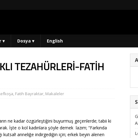
r
▾
Dosya
▾
English
RKLI TEZAHÜRLERİ-FATİH
Lefkoşa
,
Fatih Bayraktar
,
Makaleler
S
G
n ne kadar özgürleştiğini buyurmuş geçenlerde; tabii ki
A
atarak. İşte o kol kadınlara şöyle demek lazım; “Farkında
L
ğı kutsal! anneliğe indirgediğin için; erkek beyin alenen