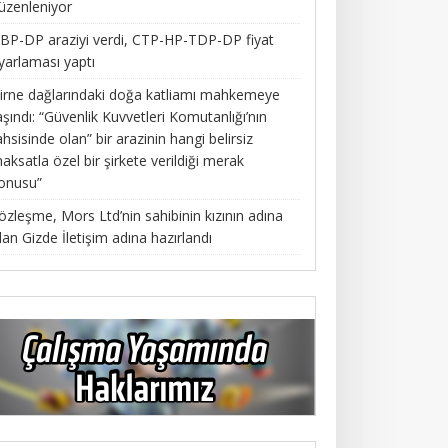
üzenleniyor
BP-DP araziyi verdi, CTP-HP-TDP-DP fiyat
yarlaması yaptı
irne dağlarındaki doğa katliamı mahkemeye
aşındı: “Güvenlik Kuvvetleri Komutanlığı’nın
ahsisinde olan” bir arazinin hangi belirsiz
aksatla özel bir şirkete verildiği merak
onusu”
özleşme, Mors Ltd’nin sahibinin kızının adına
lan Gizde İletişim adına hazırlandı