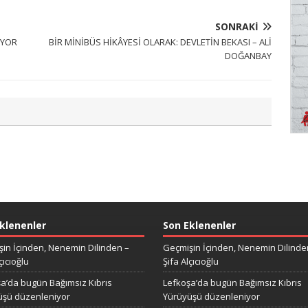
SONRAKI
İYOR
BİR MİNİBÜS HİKÂYESİ OLARAK: DEVLETİN BEKASI – ALİ
DOĞANBAY
klenenler
Son Eklenenler
in İçinden, Nenemin Dilinden –
Geçmişin İçinden, Nenemin Dilinde
çıcıoğlu
Şifa Alçıcıoğlu
a’da bugün Bağımsız Kıbrıs
Lefkoşa’da bugün Bağımsız Kıbrıs
üşü düzenleniyor
Yürüyüşü düzenleniyor