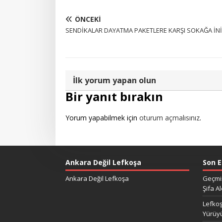
ÖNCEKI
SENDİKALAR DAYATMA PAKETLERE KARŞI SOKAĞA İN
İlk yorum yapan olun
Bir yanıt bırakın
Yorum yapabilmek için
oturum açmalısınız
.
Ankara Değil Lefkoşa
Son E
Ankara Değil Lefkoşa
Geçmiş
Şifa Al
Lefkoş
Yürüy