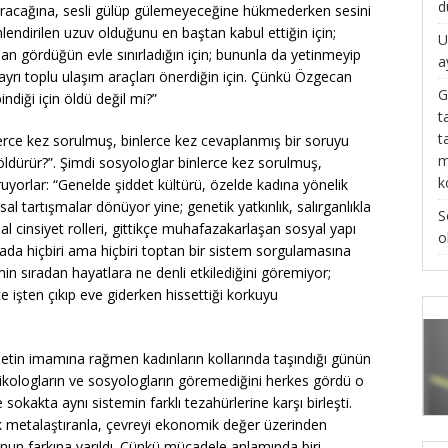
d
uracağına, sesli gülüp gülemeyeceğine hükmederken sesini
lendirilen uzuv olduğunu en baştan kabul ettiğin için;
U
an gördüğün evle sınırladığın için; bununla da yetinmeyip
a
ayrı toplu ulaşım araçları önerdiğin için. Çünkü Özgecan
G
ndiği için öldü değil mi?”
t
t
nlerce kez sorulmuş, binlerce kez cevaplanmış bir soruyu
m
 öldürür?”. Şimdi sosyologlar binlerce kez sorulmuş,
k
uyorlar: “Genelde şiddet kültürü, özelde kadına yönelik
al tartışmalar dönüyor yine; genetik yatkınlık, salırganlıkla
S
lumsal cinsiyet rolleri, gittikçe muhafazakarlaşan sosyal yapı
o
tada hiçbiri ama hiçbiri toptan bir sistem sorgulamasına
min sıradan hayatlara ne denli etkilediğini göremiyor;
 işten çıkıp eve giderken hissettiği korkuyu
etin imamına rağmen kadınların kollarında taşındığı günün
sikologların ve sosyologların göremediğini herkes gördü o
okakta aynı sistemin farklı tezahürlerine karşı birleşti.
ak metalaştıranla, çevreyi ekonomik değer üzerinden
ğunun farkına varıldı. Çünkü mücadele anlamında biri