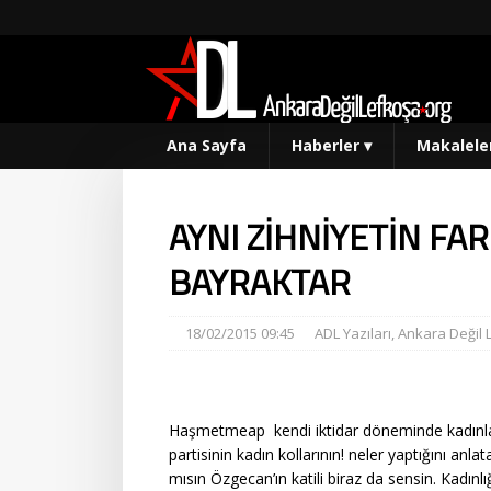
Ana Sayfa
Haberler
▾
Makalele
AYNI ZİHNİYETİN FA
BAYRAKTAR
18/02/2015 09:45
ADL Yazıları
,
Ankara Değil 
Haşmetmeap kendi iktidar döneminde kadınları
partisinin kadın kollarının! neler yaptığını anl
mısın Özgecan’ın katili biraz da sensin. Kadınlı