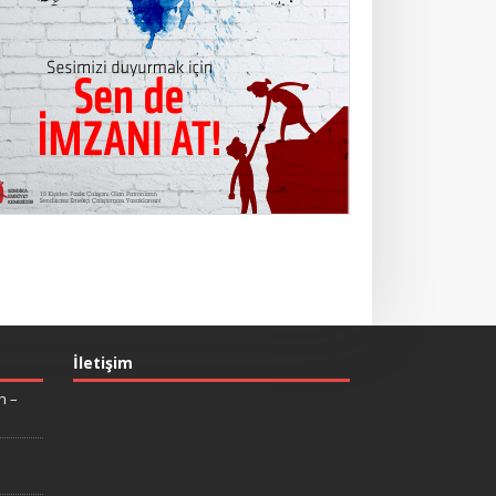
İletişim
n –