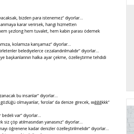
yacaksak, bizden para istenemez” diyorlar…
alanmaya karar verirsek, hangi hizmetten
ş hem şezlong hem tuvalet, hem kabin parası ödemek
ramıza, kolamıza karışamaz” diyorlar…
irletenler belediyelerce cezalandırılmalıdır” diyorlar…
iye başkanlarının halka ayar çekme, özelleştirme tehdidi
azanacak bu insanlar” diyorlar…
gözlüğü olmayanlar, ‘kırolar’ da denize girecek, ıııığğğkkk”
r bedeli var” diyorlar…
mek siz çöp atılmasından yanasınız” diyorlar…
olmayı öğrenene kadar denizler özelleştirilmelidir” diyorlar…