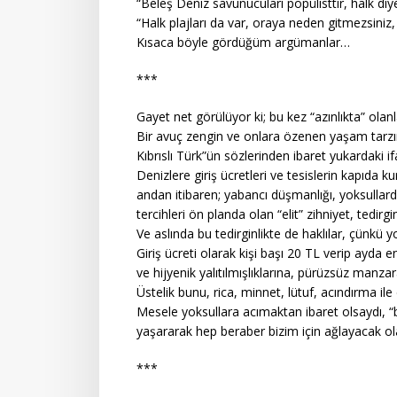
“Beleş Deniz savunucuları popülisttir, halk diy
“Halk plajları da var, oraya neden gitmezsini
Kısaca böyle gördüğüm argümanlar…
***
Gayet net görülüyor ki; bu kez “azınlıkta” olan
Bir avuç zengin ve onlara özenen yaşam tarzın
Kıbrıslı Türk”ün sözlerinden ibaret yukardaki i
Denizlere giriş ücretleri ve tesislerin kapıda
andan itibaren; yabancı düşmanlığı, yoksullar
tercihleri ön planda olan “elit” zihniyet, ted
Ve aslında bu tedirginlikte de haklılar, çünkü 
Giriş ücreti olarak kişi başı 20 TL verip ayda
ve hijyenik yalıtılmışlıklarına, pürüzsüz manzar
Üstelik bunu, rica, minnet, lütuf, acındırma il
Mesele yoksullara acımaktan ibaret olsaydı, “b
yaşararak hep beraber bizim için ağlayacak ol
***