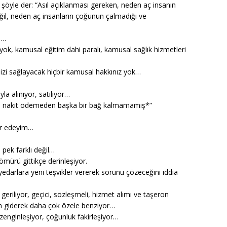
h şöyle der: “Asıl açıklanması gereken, neden aç insanın
eğil, neden aç insanların çoğunun çalmadığı ve
m…
yok, kamusal eğitim dahi paralı, kamusal sağlık hizmetleri
zi sağlayacak hiçbir kamusal hakkınız yok…
la alınıyor, satılıyor…
katı nakit ödemeden başka bir bağ kalmamamış*”
ar edeyim…
pek farklı değil…
sömürü gittikçe derinleşiyor.
edarlara yeni teşvikler vererek sorunu çözeceğini iddia
geriliyor, geçici, sözleşmeli, hizmet alımı ve taşeron
m giderek daha çok özele benziyor…
k zenginleşiyor, çoğunluk fakirleşiyor…