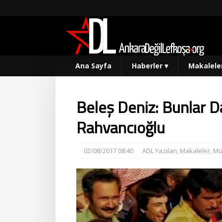
Ana Sayfa
Haberler
▾
Makalele
Beleş Deniz: Bunlar D
Rahvancıoğlu
02/08/2017 08:40
ADL Yazıları
,
Makaleler
,
Mü