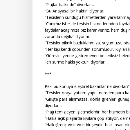
“Plajlar halkındır” diyorlar…
“Bu Anayasal bir haktır” diyorlar…
“Tesislerin sunduğu hizmetlerden yararlanma
“Canımız ister de tesisin hizmetlerinden fayd
faydalanacağımıza biz karar veririz, hem du
zorunda değiliz” diyorlar…
“Tesisler piknik buzluklarımıza, suyumuza, bi
“Her kişi kendi çöpünden sorumludur. Kıyıları k
“Görevini yerine getiremeyen beceriksiz beled
ileri sürme hakkı yoktur” diyorlar…
***
Peki bu konuya eleştirel bakanlar ne diyorlar?
“Tesisler oraya yatırım yaptı, nereden para k
“Girişte para alınmazsa, donla girenler, güneş 
diyorlar…
“Plajı temizleyen işletmelerdir, her hizmetin bi
“Halka açık plajlarda kıyılara çöp atılıyor, de
“Halk iğrenç vıcık vıcık bir şeydir, halk insan 