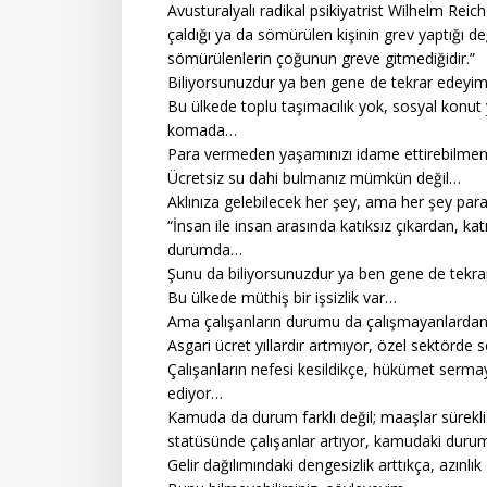
Avusturalyalı radikal psikiyatrist Wilhelm Reic
çaldığı ya da sömürülen kişinin grev yaptığı d
sömürülenlerin çoğunun greve gitmediğidir.”
Biliyorsunuzdur ya ben gene de tekrar edeyi
Bu ülkede toplu taşımacılık yok, sosyal konut 
komada…
Para vermeden yaşamınızı idame ettirebilmeni
Ücretsiz su dahi bulmanız mümkün değil…
Aklınıza gelebilecek her şey, ama her şey paray
“İnsan ile insan arasında katıksız çıkardan, 
durumda…
Şunu da biliyorsunuzdur ya ben gene de tekr
Bu ülkede müthiş bir işsizlik var…
Ama çalışanların durumu da çalışmayanlardan 
Asgari ücret yıllardır artmıyor, özel sektörde 
Çalışanların nefesi kesildikçe, hükümet sermay
ediyor…
Kamuda da durum farklı değil; maaşlar sürekli 
statüsünde çalışanlar artıyor, kamudaki duru
Gelir dağılımındaki dengesizlik arttıkça, azınlı