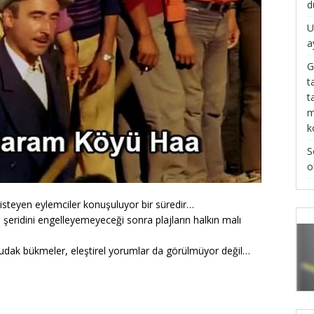
d
U
a
G
t
t
m
k
S
o
 isteyen eylemciler konuşuluyor bir süredir…
 şeridini engelleyemeyeceği sonra plajların halkın malı
dudak bükmeler, eleştirel yorumlar da görülmüyor değil…