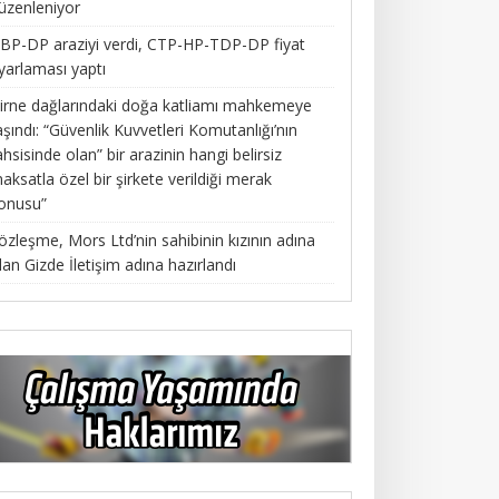
üzenleniyor
BP-DP araziyi verdi, CTP-HP-TDP-DP fiyat
yarlaması yaptı
irne dağlarındaki doğa katliamı mahkemeye
aşındı: “Güvenlik Kuvvetleri Komutanlığı’nın
ahsisinde olan” bir arazinin hangi belirsiz
aksatla özel bir şirkete verildiği merak
onusu”
özleşme, Mors Ltd’nin sahibinin kızının adına
lan Gizde İletişim adına hazırlandı