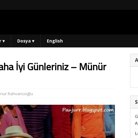
r
▾
Dosya
▾
English
aha İyi Günleriniz – Münür
nür Rahvancıoğlu
S
G
A
L