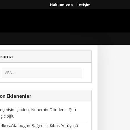
Hakkımızda
İletişim
Arama
on Eklenenler
eçmişin İçinden, Nenemin Dilinden – Şifa
lçıcıoğlu
efkoşa’da bugün Bağımsız Kıbrıs Yürüyüşü