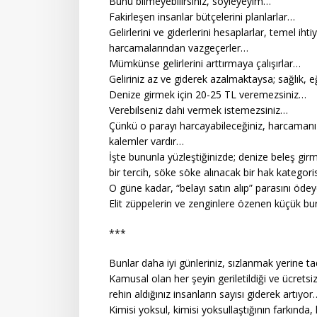
Bunu bilmeyebilirsiniz, söyleyeyim…
Fakirleşen insanlar bütçelerini planlarlar…
Gelirlerini ve giderlerini hesaplarlar, temel i
harcamalarından vazgeçerler…
Mümkünse gelirlerini arttırmaya çalışırlar…
Geliriniz az ve giderek azalmaktaysa; sağlık, 
Denize girmek için 20-25 TL veremezsiniz…
Verebilseniz dahi vermek istemezsiniz…
Çünkü o parayı harcayabileceğiniz, harcaman
kalemler vardır…
İşte bununla yüzleştiğinizde; denize beleş girm
bir tercih, söke söke alınacak bir hak kategori
O güne kadar, “belayı satın alıp” parasını öde
Elit züppelerin ve zenginlere özenen küçük b
***
Bunlar daha iyi günleriniz, sızlanmak yerine ta
Kamusal olan her şeyin geriletildiği ve ücrets
rehin aldığınız insanların sayısı giderek artıyor
Kimisi yoksul, kimisi yoksullaştığının farkında,