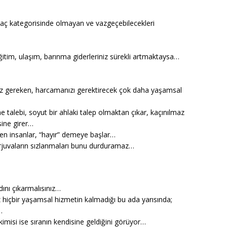
htiyaç kategorisinde olmayan ve vazgeçebilecekleri
eğitim, ulaşım, barınma giderleriniz sürekli artmaktaysa…
ız gereken, harcamanızı gerektirecek çok daha yaşamsal
e talebi, soyut bir ahlaki talep olmaktan çıkar, kaçınılmaz
sine girer…
yen insanlar, “hayır” demeye başlar…
urjuvaların sızlanmaları bunu durduramaz…
dını çıkarmalısınız…
iz hiçbir yaşamsal hizmetin kalmadığı bu ada yarısında;
…
 kimisi ise sıranın kendisine geldiğini görüyor…