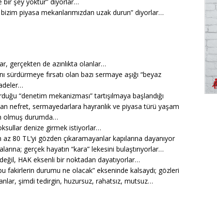
e bir şey yoktur” diyorlar…
z, bizim piyasa mekanlarımızdan uzak durun” diyorlar…
lar, gerçekten de azınlıkta olanlar…
ı sürdürmeye fırsatı olan bazı sermaye aşığı “beyaz
fadeler…
 kurduğu “denetim mekanizması” tartışılmaya başlandığı
dan nefret, sermayedarlara hayranlık ve piyasa türü yaşam
irgin olmuş durumda…
yoksullar denize girmek istiyorlar…
 en az 80 TL’yi gözden çıkaramayanlar kapılarına dayanıyor
alarına; gerçek hayatın “kara” lekesini bulaştırıyorlar…
e değil, HAK eksenli bir noktadan dayatıyorlar…
u fakirlerin durumu ne olacak” ekseninde kalsaydı; gözleri
anlar, şimdi tedirgin, huzursuz, rahatsız, mutsuz…