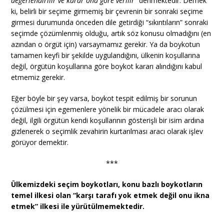
değerlendirilir ve karar ona göre verilir”
denmektedir. Demek
ki, belirli bir seçime girmemiş bir çevrenin bir sonraki seçime
girmesi durumunda önceden dile getirdiği “sıkıntıların” sonraki
seçimde çözümlenmiş olduğu, artık söz konusu olmadığını (en
azından o örgüt için) varsaymamız gerekir. Ya da boykotun
tamamen keyfi bir şekilde uygulandığını, ülkenin koşullarına
değil, örgütün koşullarına göre boykot kararı alındığını kabul
etmemiz gerekir.
Eğer böyle bir şey varsa, boykot tespit edilmiş bir sorunun
çözülmesi için egemenlere yönelik bir mücadele aracı olarak
değil, ilgili örgütün kendi koşullarının gösterişli bir isim ardına
gizlenerek o seçimlik zevahirin kurtarılması aracı olarak işlev
görüyor demektir.
***
Ülkemizdeki seçim boykotları, konu bazlı boykotların
temel ilkesi olan “karşı tarafı yok etmek değil onu ikna
etmek” ilkesi ile yürütülmemektedir.