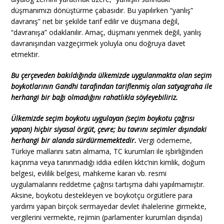
düşmanımızı dönüştürme çabasıdır. Bu yapılırken “yanlış”
davranış” net bir şekilde tarif edilir ve düşmana değil,
“davranışa” odaklanılır. Amaç, düşmanı yenmek değil, yanlış
davranışından vazgeçirmek yoluyla onu doğruya davet
etmektir.
Bu çerçeveden bakıldığında ülkemizde uygulanmakta olan seçim
boykotlarının
Gandhi
tarafından tariflenmiş olan satyagraha ile
herhangi bir bağı olmadığını rahatlıkla söyleyebiliriz.
Ülkemizde seçim boykotu uygulayan (seçim boykotu çağrısı
yapan) hiçbir siyasal örgüt, çevre; bu tavrını seçimler dışındaki
herhangi bir alanda sürdürmemektedir.
Vergi ödememe,
Türkiye mallarını satın almama, TC kurumları ile işbirliğinden
kaçınma veya tanınmadığı iddia edilen kktc’nin kimlik, doğum
belgesi, evlilik belgesi, mahkeme kararı vb. resmi
uygulamalarını reddetme çağrısı tartışma dahi yapılmamıştır.
Aksine, boykotu destekleyen ve boykotçu örgütlere para
yardımı yapan birçok sermayedar devlet ihalelerine girmekte,
vergilerini vermekte, rejimin (parlamenter kurumları dışında)