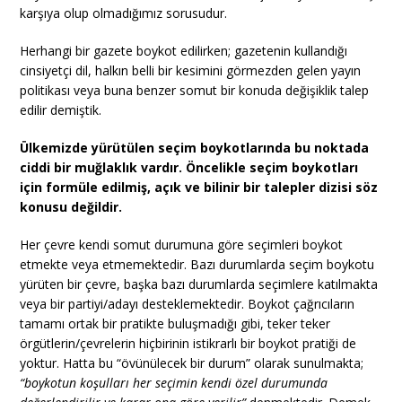
karşıya olup olmadığımız sorusudur.
Herhangi bir gazete boykot edilirken; gazetenin kullandığı
cinsiyetçi dil, halkın belli bir kesimini görmezden gelen yayın
politikası veya buna benzer somut bir konuda değişiklik talep
edilir demiştik.
Ülkemizde yürütülen seçim boykotlarında bu noktada
ciddi bir muğlaklık vardır. Öncelikle seçim boykotları
için formüle edilmiş, açık ve bilinir bir talepler dizisi söz
konusu değildir.
Her çevre kendi somut durumuna göre seçimleri boykot
etmekte veya etmemektedir. Bazı durumlarda seçim boykotu
yürüten bir çevre, başka bazı durumlarda seçimlere katılmakta
veya bir partiyi/adayı desteklemektedir. Boykot çağrıcıların
tamamı ortak bir pratikte buluşmadığı gibi, teker teker
örgütlerin/çevrelerin hiçbirinin istikrarlı bir boykot pratiği de
yoktur. Hatta bu “övünülecek bir durum” olarak sunulmakta;
“boykotun koşulları her seçimin kendi özel durumunda