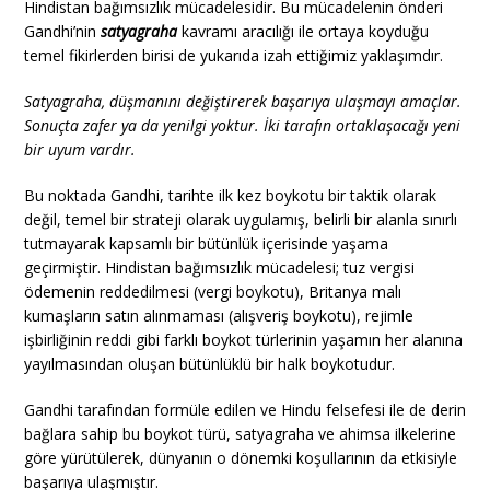
Hindistan bağımsızlık mücadelesidir. Bu mücadelenin önderi
Gandhi’nin
satyagraha
kavramı aracılığı ile ortaya koyduğu
temel fikirlerden birisi de yukarıda izah ettiğimiz yaklaşımdır.
Satyagraha, düşmanını değiştirerek başarıya ulaşmayı amaçlar.
Sonuçta zafer
ya da
yenilgi yoktur. İki tarafın ortaklaşacağı yeni
bir uyum vardır.
Bu noktada Gandhi, tarihte ilk kez boykotu bir taktik olarak
değil, temel bir strateji olarak uygulamış, belirli bir alanla sınırlı
tutmayarak kapsamlı bir bütünlük içerisinde yaşama
geçirmiştir. Hindistan bağımsızlık mücadelesi; tuz vergisi
ödemenin reddedilmesi (vergi boykotu), Britanya malı
kumaşların satın alınmaması (alışveriş boykotu), rejimle
işbirliğinin reddi gibi farklı boykot türlerinin yaşamın her alanına
yayılmasından oluşan bütünlüklü bir halk boykotudur.
Gandhi tarafından formüle edilen ve Hindu felsefesi ile de derin
bağlara sahip bu boykot türü, satyagraha ve ahimsa ilkelerine
göre yürütülerek, dünyanın o dönemki koşullarının da etkisiyle
başarıya ulaşmıştır.