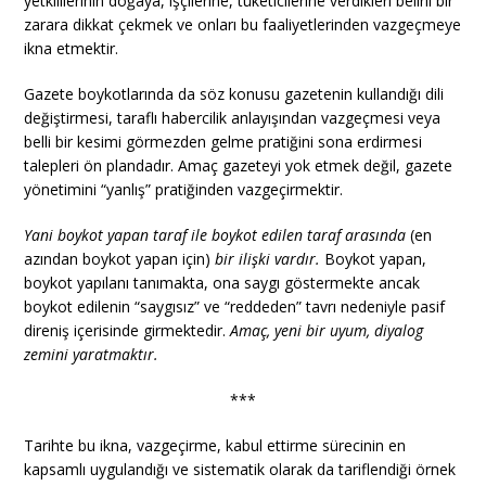
yetkililerinin doğaya, işçilerine, tüketicilerine verdikleri belirli bir
zarara dikkat çekmek ve onları bu faaliyetlerinden vazgeçmeye
ikna etmektir.
Gazete boykotlarında da söz konusu gazetenin kullandığı dili
değiştirmesi, taraflı habercilik anlayışından vazgeçmesi veya
belli bir kesimi görmezden gelme pratiğini sona erdirmesi
talepleri ön plandadır. Amaç gazeteyi yok etmek değil, gazete
yönetimini “yanlış” pratiğinden vazgeçirmektir.
Yani boykot yapan taraf ile boykot edilen taraf arasında
(en
azından boykot yapan için)
bir ilişki vardır.
Boykot yapan,
boykot yapılanı tanımakta, ona saygı göstermekte ancak
boykot edilenin “saygısız” ve “reddeden” tavrı nedeniyle pasif
direniş içerisinde girmektedir.
Amaç, yeni bir uyum, diyalog
zemini yaratmaktır.
***
Tarihte bu ikna, vazgeçirme, kabul ettirme sürecinin en
kapsamlı uygulandığı ve sistematik olarak da tariflendiği örnek