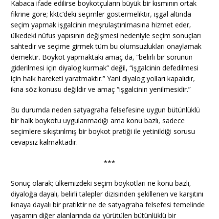
Kabaca ifade edilirse boykotçuların büyük bir kısmının ortak
fikrine göre; kktc’deki seçimler göstermeliktir, işgal altında
seçim yapmak işgalcinin meşrulaştırılmasına hizmet eder,
ülkedeki nüfus yapısının değişmesi nedeniyle seçim sonuçları
sahtedir ve seçime girmek tüm bu olumsuzlukları onaylamak
demektir. Boykot yapmaktaki amaç da, “belirli bir sorunun
giderilmesi için diyalog kurmak” değil, “işgalcinin defedilmesi
için halk hareketi yaratmaktır.” Yani diyalog yolları kapalıdır,
ikna söz konusu değildir ve amaç “işgalcinin yenilmesidir.”
Bu durumda neden satyagraha felsefesine uygun bütünlüklü
bir halk boykotu uygulanmadığı ama konu bazlı, sadece
seçimlere sıkıştırılmış bir boykot pratiği ile yetinildiği sorusu
cevapsız kalmaktadır.
***
Sonuç olarak; ülkemizdeki seçim boykotları ne konu bazlı,
diyaloğa dayalı, belirli talepler dizisinden şekillenen ve karşıtını
iknaya dayalı bir pratiktir ne de satyagraha felsefesi temelinde
yaşamın diğer alanlarında da yürütülen bütünlüklü bir