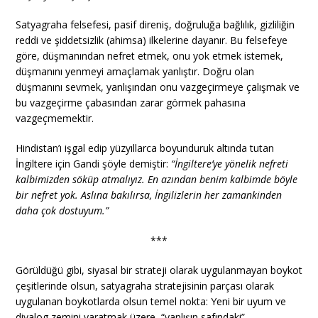
Satyagraha felsefesi, pasif direniş, doğruluğa bağlılık, gizliliğin
reddi ve şiddetsizlik (ahimsa) ilkelerine dayanır. Bu felsefeye
göre, düşmanından nefret etmek, onu yok etmek istemek,
düşmanını yenmeyi amaçlamak yanlıştır. Doğru olan
düşmanını sevmek, yanlışından onu vazgeçirmeye çalışmak ve
bu vazgeçirme çabasından zarar görmek pahasına
vazgeçmemektir.
Hindistan’ı işgal edip yüzyıllarca boyunduruk altında tutan
İngiltere için Gandi şöyle demiştir:
“İngiltere’ye yönelik nefreti
kalbimizden söküp atmalıyız. En azından benim kalbimde böyle
bir nefret yok. Aslına bakılırsa, İngilizlerin her zamankinden
daha çok dostuyum.”
***
Görüldüğü gibi, siyasal bir strateji olarak uygulanmayan boykot
çeşitlerinde olsun, satyagraha stratejisinin parçası olarak
uygulanan boykotlarda olsun temel nokta: Yeni bir uyum ve
diyalog zemini yaratmak üzere, “yanlışın safındaki”