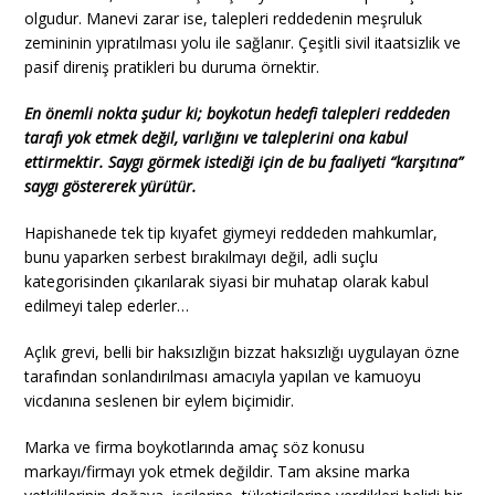
olgudur. Manevi zarar ise, talepleri reddedenin meşruluk
zemininin yıpratılması yolu ile sağlanır. Çeşitli sivil itaatsizlik ve
pasif direniş pratikleri bu duruma örnektir.
En önemli nokta şudur ki; boykotun hedefi talepleri reddeden
tarafı yok etmek değil, varlığını ve taleplerini ona kabul
ettirmektir. Saygı görmek istediği için de bu faaliyeti “karşıtına”
saygı göstererek yürütür.
Hapishanede tek tip kıyafet giymeyi reddeden mahkumlar,
bunu yaparken serbest bırakılmayı değil, adli suçlu
kategorisinden çıkarılarak siyasi bir muhatap olarak kabul
edilmeyi talep ederler…
Açlık grevi, belli bir haksızlığın bizzat haksızlığı uygulayan özne
tarafından sonlandırılması amacıyla yapılan ve kamuoyu
vicdanına seslenen bir eylem biçimidir.
Marka ve firma boykotlarında amaç söz konusu
markayı/firmayı yok etmek değildir. Tam aksine marka