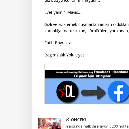
Biz bozguncu, onlar mağdur…
Evet yarın 1 Mayıs…
Gizli ve açık emek düşmanlarının kim olduklarını
zorbalığa maruz kalan, sömürülen, yaralanan, ö
Fatih Bayraktar
Bağımsızlık Yolu Üyesi
ÖNCEKI
Fransa’da halk direniyor… 200 nokt