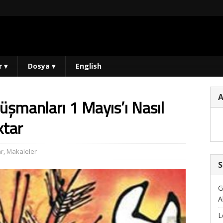
r
▾
Dosya
▾
English
üşmanları 1 Mayıs’ı Nasıl
ktar
ar
,
Makaleler
S
G
A
L