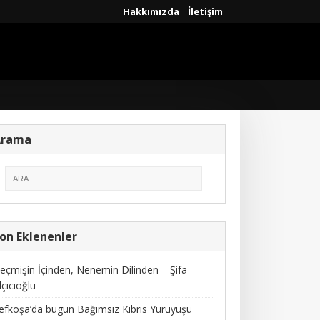
Hakkımızda
İletişim
Arama
on Eklenenler
eçmişin İçinden, Nenemin Dilinden – Şifa
lçıcıoğlu
efkoşa’da bugün Bağımsız Kıbrıs Yürüyüşü