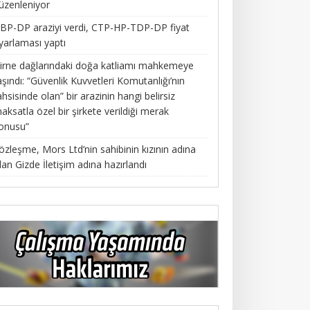
üzenleniyor
BP-DP araziyi verdi, CTP-HP-TDP-DP fiyat
yarlaması yaptı
irne dağlarındaki doğa katliamı mahkemeye
aşındı: “Güvenlik Kuvvetleri Komutanlığı’nın
ahsisinde olan” bir arazinin hangi belirsiz
aksatla özel bir şirkete verildiği merak
onusu”
özleşme, Mors Ltd’nin sahibinin kızının adına
lan Gizde İletişim adına hazırlandı