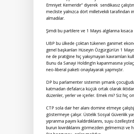
Emniyet Kemeridir” diyerek sendikasız çalıştı
mecliste yalnızca dört milletvekili tarafından
almadılar.
Şimdi bu partilere ve 1 Mayıs algılarına kısaca
UBP bu ülkede çoktan tükenen ganimet ekonomi
genel başkanları Hüseyin Özgürgün’ün 1 Mayı
ne de pratiğine hiç yakışmayan kavramları kull
Bunu da Sanayi Holding’in kapanmasına yolaça
neo-liberal paketi onaylayarak yapmıştır.
DP bu parlamenter sistemin şımarık çocuğudur.
katmadan defalarca küçük ortak olarak iktidara
düzenler, yerler ve içerler. Emek mi? Siz hiç 
CTP sola dair her alanı domine etmeye çalıştığı
göstermeye çalışır. Üstelik Sosyal Güvenlik yas
yıpranma payını kaldırdıklarını, suyu özelleşt
burun kıvırdıklarını görmezden gelmemizi ve ha