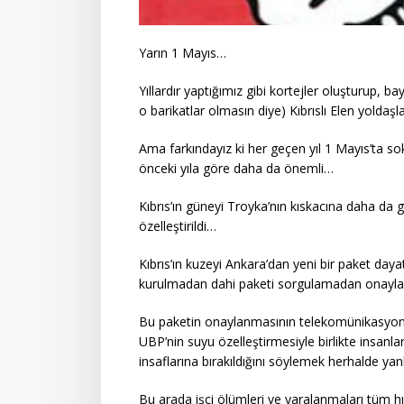
Yarın 1 Mayıs…
Yıllardır yaptığımız gibi kortejler oluşturup, ba
o barikatlar olmasın diye) Kıbrıslı Elen yoldaş
Ama farkındayız ki her geçen yıl 1 Mayıs’ta so
önceki yıla göre daha da önemli…
Kıbrıs’ın güneyi Troyka’nın kıskacına daha da
özelleştirildi…
Kıbrıs’ın kuzeyi Ankara’dan yeni bir paket da
kurulmadan dahi paketi sorgulamadan onaylaya
Bu paketin onaylanmasının telekomünikasyon v
UBP’nin suyu özelleştirmesiyle birlikte insanlar
insaflarına bırakıldığını söylemek herhalde ya
Bu arada işçi ölümleri ve yaralanmaları tüm h