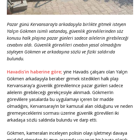
Pazar günü Kervansaray’a arkadaşıyla birlikte gitmek isteyen
Yalçın Gökmen isimli vatandaş, güvenlik görevlilerinden söz
konusu halk plajına pazar günleri sadece ailelerin girebileceği
cevabını aldı. Güvenlik görevlileri cevabın yasal olmadığını
söyleyen Gökmen ve arkadaşına sözlü ve fiziki saldırıda
bulundu.
Havadis’in haberine göre;
yine Havadis çalışanı olan Yalçın
Gökmen arkadaşıyla beraber girmek istedikleri halk plajı
Kervansaray’a güvenlik görevlilerince pazar günleri sadece
ailelerin girebileceği gerekçesiyle alınmadı. Gökmen’in
görevlilere yasalarda bu uygulamayı içeren bir madde
olmadığını, Kervansaray’ın bir kamusal alan olduğunu ve neden
giremeyeceklerini sorması üzerine güvenlik görevlileri iki
arkadaşa sözlü saldırıda bulundu ve darp etti.
Gökmen, kameraları inceleyen polisin olayı işletmeyi davaya
müdahil etmeden iki grup arasında yaşanan bir kavga olarak