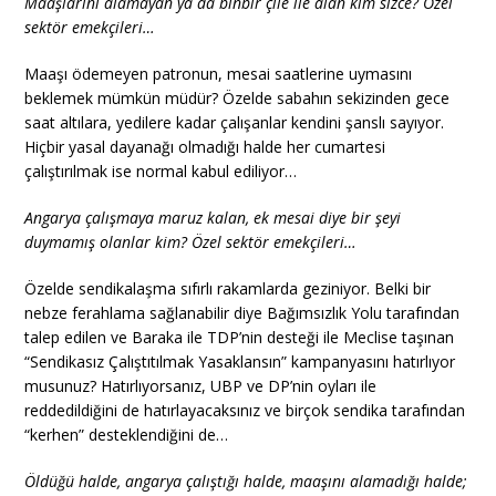
Maaşlarını alamayan ya da binbir çile ile alan kim sizce? Özel
sektör emekçileri…
Maaşı ödemeyen patronun, mesai saatlerine uymasını
beklemek mümkün müdür? Özelde sabahın sekizinden gece
saat altılara, yedilere kadar çalışanlar kendini şanslı sayıyor.
Hiçbir yasal dayanağı olmadığı halde her cumartesi
çalıştırılmak ise normal kabul ediliyor…
Angarya çalışmaya maruz kalan, ek mesai diye bir şeyi
duymamış olanlar kim? Özel sektör emekçileri…
Özelde sendikalaşma sıfırlı rakamlarda geziniyor. Belki bir
nebze ferahlama sağlanabilir diye Bağımsızlık Yolu tarafından
talep edilen ve Baraka ile TDP’nin desteği ile Meclise taşınan
“Sendikasız Çalıştıtılmak Yasaklansın” kampanyasını hatırlıyor
musunuz? Hatırlıyorsanız, UBP ve DP’nin oyları ile
reddedildiğini de hatırlayacaksınız ve birçok sendika tarafından
“kerhen” desteklendiğini de…
Öldüğü halde, angarya çalıştığı halde, maaşını alamadığı halde;