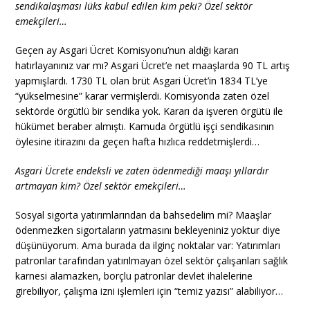
sendikalaşması lüks kabul edilen kim peki? Özel sektör
emekçileri…
Geçen ay Asgari Ücret Komisyonu’nun aldığı kararı
hatırlayanınız var mı? Asgari Ücret’e net maaşlarda 90 TL artış
yapmışlardı. 1730 TL olan brüt Asgari Ücret’in 1834 TL’ye
“yükselmesine” karar vermişlerdi. Komisyonda zaten özel
sektörde örgütlü bir sendika yok. Kararı da işveren örgütü ile
hükümet beraber almıştı. Kamuda örgütlü işçi sendikasının
öylesine itirazını da geçen hafta hızlıca reddetmişlerdi…
Asgari Ücrete endeksli ve zaten ödenmediği maaşı yıllardır
artmayan kim? Özel sektör emekçileri…
Sosyal sigorta yatırımlarından da bahsedelim mi? Maaşlar
ödenmezken sigortaların yatmasını bekleyeniniz yoktur diye
düşünüyorum. Ama burada da ilginç noktalar var: Yatırımları
patronlar tarafından yatırılmayan özel sektör çalışanları sağlık
karnesi alamazken, borçlu patronlar devlet ihalelerine
girebiliyor, çalışma izni işlemleri için “temiz yazısı” alabiliyor…