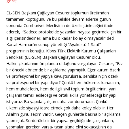
göre;
EL-SEN Başkanı Çağlayan Cesurer toplumun üretimden
tamamen koptuğunu ve bu şekilde devam ederse günün
sonunda Cumhuriyet Meclisi’nin de özelleştirileceğini ifade
ederek, “Sadece protokolde yazanları hayata geçirmek için bir
algı içerisindedirler, ama bu o kadar kolay olmayacak” dedi.
Kartal Harman’ın sunup yönettiği “Ayaküstü 1 Saat”
programının konuğu, Kıbrıs Türk Elektrik Kurumu Çalışanları
Sendikası (EL-SEN) Başkanı Çağlayan Cesurer oldu.
Halkın çıkarlarının ön planda olduğunu vurgulayan Cesurer, “Biz
bir önceki dönemde bir açıklama yapmıştık. Eğer kurum özerk
ve profesyonel bir yapıya kavuşturulursa, sendika niçin özerk
ve profesyonel bir yapı diyor? Çünkü hem hükümet kanadının,
hem muhalefetin, hem de ilgili sivil toplum örgütlerinin, yani
çalışanın temsil edileceği ve ortak akılla yönetileceği bir yapı
istiyoruz. Bu yapıda çalışan daha zor durumadır. Çünkü
ülkemizde siyasiyi idare etmek çok daha kolay olabilir. Her
Allah’ın günü seçim vardır. Geçen günlerde basına bir açıklama
yapmıştık. Sürdürülebilir bir yapıya geçildiğinde çalışanların,
yapmaları gereken varsa- taşın altına elini sokacağının da