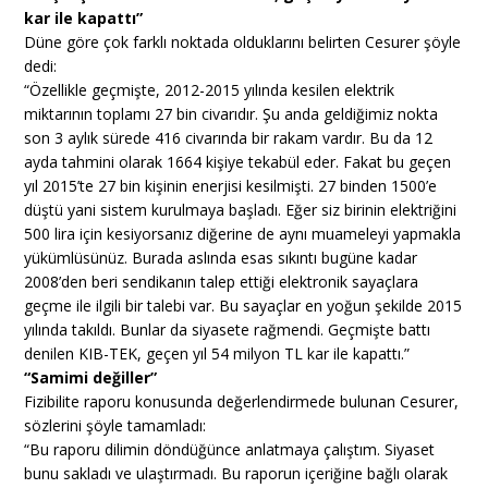
kar ile kapattı”
Düne göre çok farklı noktada olduklarını belirten Cesurer şöyle
dedi:
“Özellikle geçmişte, 2012-2015 yılında kesilen elektrik
miktarının toplamı 27 bin civarıdır. Şu anda geldiğimiz nokta
son 3 aylık sürede 416 civarında bir rakam vardır. Bu da 12
ayda tahmini olarak 1664 kişiye tekabül eder. Fakat bu geçen
yıl 2015’te 27 bin kişinin enerjisi kesilmişti. 27 binden 1500’e
düştü yani sistem kurulmaya başladı. Eğer siz birinin elektriğini
500 lira için kesiyorsanız diğerine de aynı muameleyi yapmakla
yükümlüsünüz. Burada aslında esas sıkıntı bugüne kadar
2008’den beri sendikanın talep ettiği elektronik sayaçlara
geçme ile ilgili bir talebi var. Bu sayaçlar en yoğun şekilde 2015
yılında takıldı. Bunlar da siyasete rağmendi. Geçmişte battı
denilen KIB-TEK, geçen yıl 54 milyon TL kar ile kapattı.”
“Samimi değiller”
Fizibilite raporu konusunda değerlendirmede bulunan Cesurer,
sözlerini şöyle tamamladı:
“Bu raporu dilimin döndüğünce anlatmaya çalıştım. Siyaset
bunu sakladı ve ulaştırmadı. Bu raporun içeriğine bağlı olarak