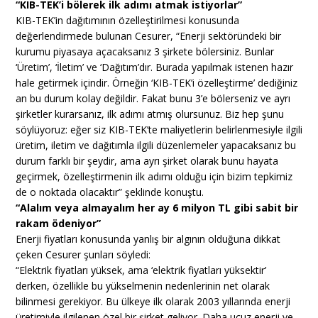
“KIB-TEK’i bölerek ilk adımı atmak istiyorlar”
KIB-TEK’in dağıtımının özelleştirilmesi konusunda
değerlendirmede bulunan Cesurer, “Enerji sektöründeki bir
kurumu piyasaya açacaksanız 3 şirkete bölersiniz. Bunlar
‘Üretim’, ‘İletim’ ve ‘Dağıtım’dır. Burada yapılmak istenen hazır
hale getirmek içindir. Örneğin ‘KIB-TEK’i özelleştirme’ dediğiniz
an bu durum kolay değildir. Fakat bunu 3’e bölerseniz ve ayrı
şirketler kurarsanız, ilk adımı atmış olursunuz. Biz hep şunu
söylüyoruz: eğer siz KIB-TEK’te maliyetlerin belirlenmesiyle ilgili
üretim, iletim ve dağıtımla ilgili düzenlemeler yapacaksanız bu
durum farklı bir şeydir, ama ayrı şirket olarak bunu hayata
geçirmek, özelleştirmenin ilk adımı olduğu için bizim tepkimiz
de o noktada olacaktır” şeklinde konuştu.
“Alalım veya almayalım her ay 6 milyon TL gibi sabit bir
rakam ödeniyor”
Enerji fiyatları konusunda yanlış bir algının olduğuna dikkat
çeken Cesurer şunları söyledi:
“Elektrik fiyatları yüksek, ama ‘elektrik fiyatları yüksektir’
derken, özellikle bu yükselmenin nedenlerinin net olarak
bilinmesi gerekiyor. Bu ülkeye ilk olarak 2003 yıllarında enerji
üretimiyle ilgilenen özel bir şirket geliyor. Daha ucuz enerji ve