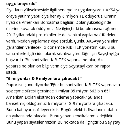
uygulanıyordu”
Fiyatların yükselmesiyle ilgili senaryolar uygulanıyordu. AKSA’ya
oraya yatırım yaptı diye her ay 6 milyon TL ödüyoruz. Oranın
fiyatı da Amerikan Borsası’na bağlıdır. Dolar yükseldiğinde
üzerine koyarak ödüyoruz. Ne ilginçtir ki bu olmasına rağmen
2012 yıllarındaki protokollerde de ‘santral yapılamaz’ ifadeleri
vardı. ‘Neden yapılamaz’ diye sorduk. Çünkü AKSA’ya yeni alım
garantileri verilecek, o dönemde KIB-TEK yönetim kurulu bu
santrallerle ilgili ciddi olarak sıkıntıya yürüdüğü için Sayıştaylığa
başvurdu. ‘Bu santralleri KIB-TEK yaparsa ne olur, özel
yaparsa ne olur’ ön bilgi verin diye Sayıştaylıktan bir rapor
istedi.
“6 milyonlar 8-9 milyonlara çıkacaktı”
Rapor ise şunu diyordu: ‘Eğer bu santralleri KIB-TEK yapmazsa
sözleşme süresi içerisinde 1 milyar 85 milyon 663 bin 651
Amerikan Doları ekstradan ödeme yapacak.’ Şu anda
bahsetmiş olduğumuz 6 milyonlar 8-9 milyonlara çıkacaktı.
Bunu katlayarak ödeyecektik. Bugün elektrik fiyatlarının daha
da yukarısında olacaktı. Bunu yapan sendikalarımız değildir.
Bunu yapan siyasilerimizdir. Bu noktada da ilginçtir bu Sayıştay