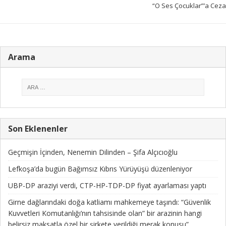
“O Ses Çocuklar”’a Ceza
Arama
Son Eklenenler
Geçmişin İçinden, Nenemin Dilinden – Şifa Alçıcıoğlu
Lefkoşa’da bugün Bağımsız Kıbrıs Yürüyüşü düzenleniyor
UBP-DP araziyi verdi, CTP-HP-TDP-DP fiyat ayarlaması yaptı
Girne dağlarındaki doğa katliamı mahkemeye taşındı: “Güvenlik
Kuvvetleri Komutanlığı’nın tahsisinde olan” bir arazinin hangi
belirsiz maksatla özel bir şirkete verildiği merak konusu”