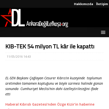
Hakkımızda
İletişim
KIB-TEK 54 milyon TL kâr ile kapattı
11/05/2016 14:43
EL-SEN Başkanı Çağlayan Cesurer Kıbrıs’ın kuzeyinde toplumun
üretimden tamamen koptuğunu ve böyle sürmesi halinde günün
sonunda Cumhuriyet Meclisi’nin dahi özelleştirileceğini ifade
etti
Haberal Kıbrıslı Gazetesi’nden Özge Kizir’in haberine