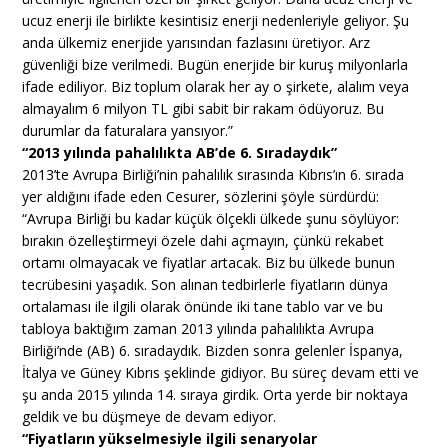
ucuz enerji ile birlikte kesintisiz enerji nedenleriyle geliyor. Şu
anda ülkemiz enerjide yarısından fazlasını üretiyor. Arz
güvenliği bize verilmedi. Bugün enerjide bir kuruş milyonlarla
ifade ediliyor. Biz toplum olarak her ay o şirkete, alalım veya
almayalım 6 milyon TL gibi sabit bir rakam ödüyoruz. Bu
durumlar da faturalara yansıyor.”
“2013 yılında pahalılıkta AB’de 6. Sıradaydık”
2013’te Avrupa Birliği’nin pahalılık sırasında Kıbrıs’ın 6. sırada
yer aldığını ifade eden Cesurer, sözlerini şöyle sürdürdü:
“Avrupa Birliği bu kadar küçük ölçekli ülkede şunu söylüyor:
bırakın özelleştirmeyi özele dahi açmayın, çünkü rekabet
ortamı olmayacak ve fiyatlar artacak. Biz bu ülkede bunun
tecrübesini yaşadık. Son alınan tedbirlerle fiyatların dünya
ortalaması ile ilgili olarak önünde iki tane tablo var ve bu
tabloya baktığım zaman 2013 yılında pahalılıkta Avrupa
Birliği’nde (AB) 6. sıradaydık. Bizden sonra gelenler İspanya,
İtalya ve Güney Kıbrıs şeklinde gidiyor. Bu süreç devam etti ve
şu anda 2015 yılında 14. sıraya girdik. Orta yerde bir noktaya
geldik ve bu düşmeye de devam ediyor.
“Fiyatların yükselmesiyle ilgili senaryolar