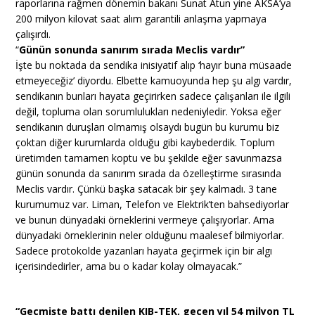
raporlarına rağmen dönemin bakanı Sunat Atun yine AKSA’ya
200 milyon kilovat saat alım garantili anlaşma yapmaya
çalışırdı.
“
Günün sonunda sanırım sırada Meclis vardır”
İşte bu noktada da sendika inisiyatif alıp ‘hayır buna müsaade
etmeyeceğiz’ diyordu. Elbette kamuoyunda hep şu algı vardır,
sendikanın bunları hayata geçirirken sadece çalışanları ile ilgili
değil, topluma olan sorumlulukları nedeniyledir. Yoksa eğer
sendikanın duruşları olmamış olsaydı bugün bu kurumu biz
çoktan diğer kurumlarda olduğu gibi kaybederdik. Toplum
üretimden tamamen koptu ve bu şekilde eğer savunmazsa
günün sonunda da sanırım sırada da özelleştirme sırasında
Meclis vardır. Çünkü başka satacak bir şey kalmadı. 3 tane
kurumumuz var. Liman, Telefon ve Elektrik’ten bahsediyorlar
ve bunun dünyadaki örneklerini vermeye çalışıyorlar. Ama
dünyadaki örneklerinin neler olduğunu maalesef bilmiyorlar.
Sadece protokolde yazanları hayata geçirmek için bir algı
içerisindedirler, ama bu o kadar kolay olmayacak.”
“Geçmişte battı denilen KIB-TEK, geçen yıl 54 milyon TL