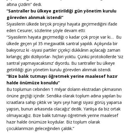
altına çizdim” dedi.
“Santraller bu ülkeye getirildiği gün yönetim kurulu
görevden alınmak istendi”
Siyasilerin ülkede birçok projeyi hayata geçirmediğini ifade
eden Cesurer, sözlerine şöyle devam etti:
“Siyasilerin hayata geçirmediği o kadar çok proje var ki… Bu
ülkede geçen yıl 35 megavatlık santral yapıldı. Açılışında bir
bakıyoruz ki -siyasi partiler çiçekçi dükkânın açılacağı zaman
kırlangıç gibi diziliyorlar- hiçbiri yoktu. Çünkü protokollerde ‘siz
santral yapmayacaksınız’ diyordu. Bu santraller bu ülkeye
getirildiği gün yönetim kurulu görevden alınmak istendi.
“Bize balık tutmayı öğretmek yerine maalesef hazır
halde önümüze konuldu”
Bu toplumun cebinden 1 milyar doların ekstradan çıkmasının
önüne geçtiği içindir. Sendika olarak toplum adına yapılan bu
icraatlara sahip çıktık ve ‘aynı şeyi hangi siyasi görüş yaparsa
yapsın, bunun arkasında olacağız’ dedik. Yanlışa da biz ortak
olmayacağız. Bize balık tutmayı öğretmek yerine maalesef
hazır halde önümüze koydular. Biz toplum olarak
çocuklarımızın geleceğinden çaldık.”