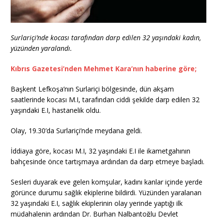
Surlariçi’nde kocası tarafından darp edilen 32 yaşındaki kadın,
yüzünden yaralandı.
Kıbrıs Gazetesi’nden Mehmet Kara’nın haberine göre;
Başkent Lefkoşa’nın Surlariçi bölgesinde, dün akşam
saatlerinde kocası M.I, tarafından ciddi şekilde darp edilen 32
yaşındaki E.I, hastanelik oldu.
Olay, 19.30’da Surlariçi’nde meydana geldi.
İddiaya göre, kocası M.I, 32 yaşındaki E.I ile ikametgahının
bahçesinde önce tartışmaya ardından da darp etmeye başladı.
Sesleri duyarak eve gelen komşular, kadını kanlar içinde yerde
görünce durumu sağlık ekiplerine bildirdi. Yüzünden yaralanan
32 yaşındaki E.I, sağlık ekiplerinin olay yerinde yaptığı ilk
müdahalenin ardından Dr. Burhan Nalbantoğlu Devlet