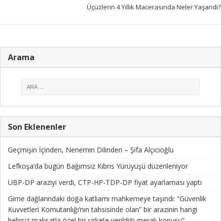
Üçüzlerin 4 Yıllık Macerasında Neler Yaşandı?
Arama
Son Eklenenler
Geçmişin İçinden, Nenemin Dilinden – Şifa Alçıcıoğlu
Lefkoşa’da bugün Bağımsız Kıbrıs Yürüyüşü düzenleniyor
UBP-DP araziyi verdi, CTP-HP-TDP-DP fiyat ayarlaması yaptı
Girne dağlarındaki doğa katliamı mahkemeye taşındı: “Güvenlik
Kuvvetleri Komutanlığı’nın tahsisinde olan” bir arazinin hangi
belirsiz maksatla özel bir şirkete verildiği merak konusu”