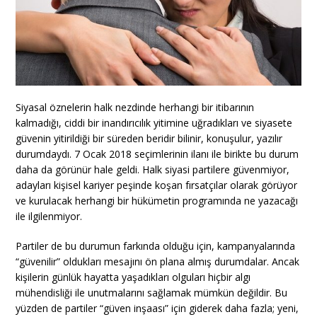
Siyasal öznelerin halk nezdinde herhangi bir itibarının
kalmadığı, ciddi bir inandırıcılık yitimine uğradıkları ve siyasete
güvenin yitirildiği bir süreden beridir bilinir, konuşulur, yazılır
durumdaydı. 7 Ocak 2018 seçimlerinin ilanı ile birikte bu durum
daha da görünür hale geldi. Halk siyasi partilere güvenmiyor,
adayları kişisel kariyer peşinde koşan fırsatçılar olarak görüyor
ve kurulacak herhangi bir hükümetin programında ne yazacağı
ile ilgilenmiyor.
Partiler de bu durumun farkında olduğu için, kampanyalarında
“güvenilir” oldukları mesajını ön plana almış durumdalar. Ancak
kişilerin günlük hayatta yaşadıkları olguları hiçbir algı
mühendisliği ile unutmalarını sağlamak mümkün değildir. Bu
yüzden de partiler “güven inşaası” için giderek daha fazla; yeni,