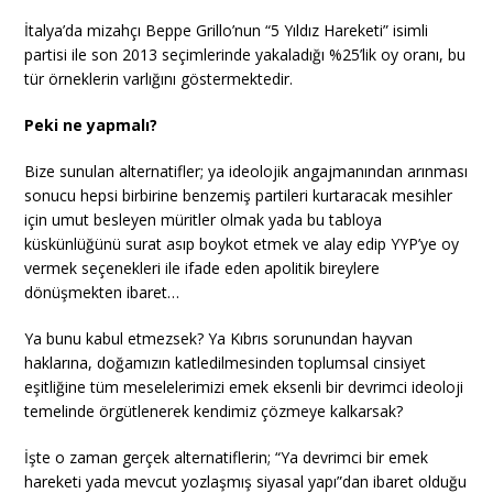
İtalya’da mizahçı Beppe Grillo’nun “5 Yıldız Hareketi” isimli
partisi ile son 2013 seçimlerinde yakaladığı %25’lik oy oranı, bu
tür örneklerin varlığını göstermektedir.
Peki ne yapmalı?
Bize sunulan alternatifler; ya ideolojik angajmanından arınması
sonucu hepsi birbirine benzemiş partileri kurtaracak mesihler
için umut besleyen müritler olmak yada bu tabloya
küskünlüğünü surat asıp boykot etmek ve alay edip YYP’ye oy
vermek seçenekleri ile ifade eden apolitik bireylere
dönüşmekten ibaret…
Ya bunu kabul etmezsek? Ya Kıbrıs sorunundan hayvan
haklarına, doğamızın katledilmesinden toplumsal cinsiyet
eşitliğine tüm meselelerimizi emek eksenli bir devrimci ideoloji
temelinde örgütlenerek kendimiz çözmeye kalkarsak?
İşte o zaman gerçek alternatiflerin; “Ya devrimci bir emek
hareketi yada mevcut yozlaşmış siyasal yapı”dan ibaret olduğu