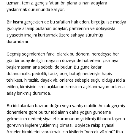
uzman, temiz, genç sıfatları ön plana alınan adaylara
yaslanmak durumunda kalıyor.
Bir kısmı gerçekten de bu sıfatları hak eden, birçoğu ise medya
gücüyle allanıp pullanan adaylar, partilerinin ve dolayısıyla
siyasetin imajını kurtarmak üzere sahaya sürülmüş
durumdalar.
Geçmiş seçimlerden farklı olarak bu dönem, neredeyse her
gün bir aday ile ilgili magazin düzeyinde haberlerin çıkmaya
başlamasının ana sebebi de budur. Bu güne kadar
dolandırıcılık, pedofili, taciz, borç batağı nedeniyle hapis
tehlikesi, hırsızlık, dayak vb. onlarca sebeple suçlu olduğu iddia
edilen, kimisinin ismi açıklanan kimisinin açıklanmayan onlarca
aday birikmiş durumda.
Bu iddialardan bazıları doğru veya yanlış olabilir. Ancak geçmiş
dönemlere göre bu tür iddiaların daha yoğun gündeme
gelmesinin nedeni; siyaset kurumunun yitirilmiş itibarını taşıma
görevinin kişilere yüklenmiş olması. Böylece rakip siyasal
özneler birbirlerini yıpratmak için kişilerin “gerçek yüzünü” ifşa