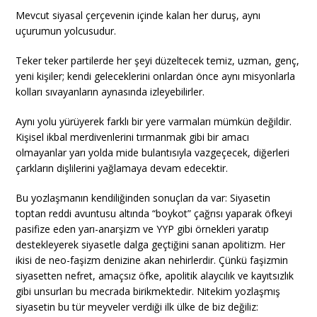
Mevcut siyasal çerçevenin içinde kalan her duruş, aynı
uçurumun yolcusudur.
Teker teker partilerde her şeyi düzeltecek temiz, uzman, genç,
yeni kişiler; kendi geleceklerini onlardan önce aynı misyonlarla
kolları sıvayanların aynasında izleyebilirler.
Aynı yolu yürüyerek farklı bir yere varmaları mümkün değildir.
Kişisel ikbal merdivenlerini tırmanmak gibi bir amacı
olmayanlar yarı yolda mide bulantısıyla vazgeçecek, diğerleri
çarkların dişlilerini yağlamaya devam edecektir.
Bu yozlaşmanın kendiliğinden sonuçları da var: Siyasetin
toptan reddi avuntusu altında “boykot” çağrısı yaparak öfkeyi
pasifize eden yarı-anarşizm ve YYP gibi örnekleri yaratıp
destekleyerek siyasetle dalga geçtiğini sanan apolitizm. Her
ikisi de neo-faşizm denizine akan nehirlerdir. Çünkü faşizmin
siyasetten nefret, amaçsız öfke, apolitik alaycılık ve kayıtsızlık
gibi unsurları bu mecrada birikmektedir. Nitekim yozlaşmış
siyasetin bu tür meyveler verdiği ilk ülke de biz değiliz: