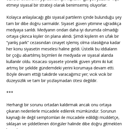
etmeyi siyasal bir strateji olarak benimsemiş oluyorlar.
Kolayca anlaşılacağı gibi siyasal partilerin içinde bulunduğu şey
tam bir dibe doğru sarmaldır. Siyaset güven yitimine uğradıkça
medyaya sarıldı. Medyanın ondan daha iyi durumda olmadığı
ortaya çıkınca kişiler ön plana alındı. Şimdi kişilerin en ufak bir
“yanlış park” cezasından cinayet işlemiş olma olasılığına kadar
her konu siyasetin meselesi haline geldi. Üstelik bu iddiaların
bir çoğu abartılmış biçimleri ile medyada ve siyasal alanda
kullanılır oldu. Kısacası siyasete yönelik güven yitimi iki kat
artmış bir şekilde gündemdeki yerini korumaya devam etti.
Böyle devam ettiği takdirde varacağımız yer; vıcık vıcık bir
düzeysizlik ve tam bir yozlaşmadan ötesi değildir.
***
Herhangi bir sorunu ortadan kaldırmak ancak onu ortaya
çıkaran nedenlerle mücadele edilerek mümkündür. Sorunun
kaynağı ile değil semptomları ile mücadele edildiği müddetçe,
sıklaşan ve şiddetlenen döngüler halinde dibe doğru gitmekten