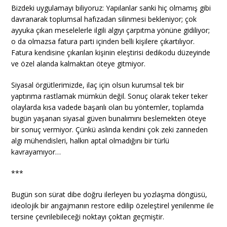
Bizdeki uygulamayı biliyoruz: Yapılanlar sanki hiç olmamış gibi
davranarak toplumsal hafızadan silinmesi bekleniyor; çok
ayyuka çıkan meselelerle ilgili algıyı çarpıtma yönüne gidiliyor;
o da olmazsa fatura parti içinden belli kişilere çıkartılıyor.
Fatura kendisine çıkarılan kişinin eleştirisi dedikodu düzeyinde
ve özel alanda kalmaktan öteye gitmiyor.
Siyasal örgütlerimizde, ilaç için olsun kurumsal tek bir
yaptırıma rastlamak mümkün değil. Sonuç olarak teker teker
olaylarda kısa vadede başarılı olan bu yöntemler, toplamda
bugün yaşanan siyasal güven bunalımını beslemekten öteye
bir sonuç vermiyor. Çünkü aslında kendini çok zeki zanneden
algı mühendisleri, halkın aptal olmadığını bir türlü
kavrayamıyor…
***
Bugün son sürat dibe doğru ilerleyen bu yozlaşma döngüsü,
ideolojik bir angajmanın restore edilip özeleştirel yenilenme ile
tersine çevrilebileceği noktayı çoktan geçmiştir.