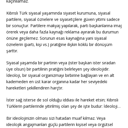
kaçınılamaz.
Kıbrıslı Türk siyasal yaşamında siyaset kurumuna, siyasal
partilere, siyasal öznelere ve siyasetçilere güven yitimi sadece
bir sonuçtur. Partilere makyaj yapılarak, parti başkanlarına imaj
örerek veya daha fazla kaynağı reklama ayırarak bu durumun
önüne geçilemez. Sorunun esas kaynağına yani siyasal
öznelerin (parti, kişi vs.) pratiğine ilişkin köklü bir dönüşüm
şarttır.
Siyasal yaşamda bir partinin veya (ister başkan ister sıradan
üye olsun) bir partilinin pratiğini belirleyen şey ideolojidir.
İdeoloji, bir siyasal organizmayı birbirine bağlayan ve en alt
kademeden en üst karar organına kadar her seviyedeki
hareketleri şekillendiren harçtır.
İster sağ isterse de sol olduğu iddiası ile hareket etsin; Kıbrıslı
Türklerin partilerinde yitirilmiş olan şey de işte budur: İdeoloji…
Bir ideolojinizin olması sizi hatadan muaf kılmaz. Veya
ideolojik angajmanları güçlü partilerin kişisel veya örgütsel