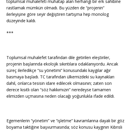
toplumsal muhalefeti muhatap alan herhangi bir erk sahibine
rastlamak mümkün olmadı. Bu yüzden de “projenin”
ilerleyişine göre seyir değiştiren tartışma hep monolog
düzeyinde kaldı.
***
Toplumsal muhalefet tarafından dile getirilen eleştiriler,
projenin başlarında ekolojik sıkıntılara odaklanıyordu. Ancak
süreç ilerledikçe “su yönetimi” konusundaki kaygılar ağır
basmaya başladı. TC tarafından ülkemizdeki su kaynakları
dahil, onlarca tesisin idare edilecek olmasının; zaten son
derece kısıtlı olan “söz hakkımızın” neredeyse tamamen
elimizden uçmasına neden olacağı yoğunlukla ifade edildi.
Egemenlerin “yönetim” ve “işletme” kavramlarına dayalı bir göz
boyama taktiğine başvurmasında; söz konusu kaygının Kıbrıslı