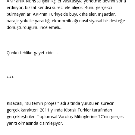
AKP artık Kıbrıs’ta işbirlikçiler vasıtasıyla yönetme devrini sona
erdiriyor, bizzat kendisi süreci ele alıyor. Bunu gerçekçi
bulmayanlar, AKP’nin Türkiye’de büyük ihaleler, inşaatlar,
barajlr yolu ile yarattığı ekonomik ağı nasıl siyasal bir desteğe
dönüştürdüğünü incelemeli…
Çünkü tehlike gayet ciddi…
***
Kısacası, “su temin projesi” adı altında yürütülen sürecin
gerçek karakteri; 2011 yılında Kıbrıslı Türkler tarafından
gerçekleştirilen Toplumsal Varoluş Mitinglerine TC’nin gerçek
yanıtı olmasında cisimleşiyor.