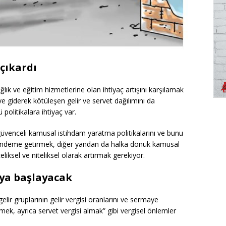
çıkardı
k ve eğitim hizmetlerine olan ihtiyaç artışını karşılamak
ve giderek kötüleşen gelir ve servet dağılımını da
 politikalara ihtiyaç var.
e güvenceli kamusal istihdam yaratma politikalarını ve bunu
ı gündeme getirmek, diğer yandan da halka dönük kamusal
liksel ve niteliksel olarak artırmak gerekiyor.
aya başlayacak
lir gruplarının gelir vergisi oranlarını ve sermaye
tmek, ayrıca servet vergisi almak” gibi vergisel önlemler