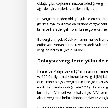
olduğu gibi, köylünün mazota ödediği vergi, ma
ağır dolaylı vergilerle vergilendiriliyoruz.
Bu vergilerin neden olduğu yük ise en çok en dü
(herkes aynı miktar ya da oranda vergiye tabi t
binlerce lira aylık geliri olan birine göre katmer
Bu vergilerin çok büyük bir kısmı mal ve hizmet
enflasyon zamanlarında üzerimizdeki yük her fi
vergi de belimizi iyice büküyor.
Dolaysız vergilerin yükü de 
Hazine ve Maliye Bakanlığı’nın resmi verilerine g
ve 105,0 milyar liralık kurumlar vergisi (KV) tah
oluşturan dolaysız vergilerin içinde gelir verg
ise ikincil planda kaldı (yüzde 12,6). Bu iki ver
bulabiliyor. Veraset ve intikal vergisi (VİV) ve 
alınan vergilerle birlikte kabaca dolaysız vergil
Bu noktada “gelir vergisini kimlerin ödediği” 