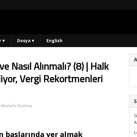
r
▾
Dosya
▾
English
e Nasıl Alınmalı? (8) | Halk
liyor, Vergi Rekortmenleri
S
,
Mustafa Durmuş
G
A
in başlarında yer almak
L