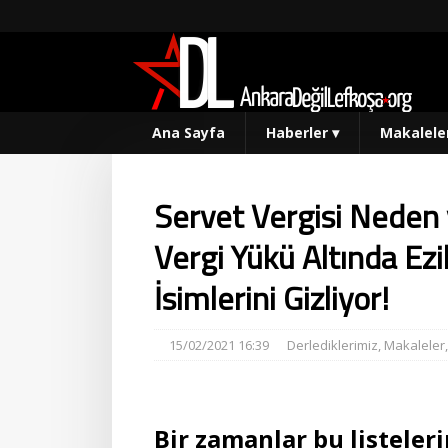
Ana Sayfa
Haberler
▾
Makalele
Servet Vergisi Neden v
Vergi Yükü Altında Ezi
İsimlerini Gizliyor!
15/02/2021 16:39
Derlediklerimiz
,
Makaleler
Bir zamanlar bu listeler