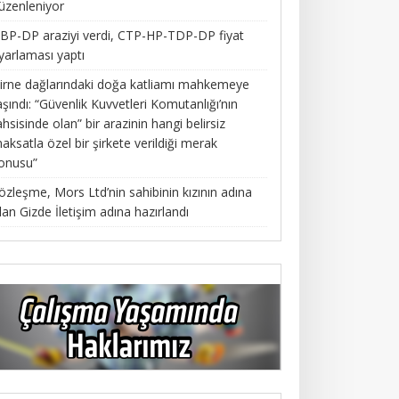
üzenleniyor
BP-DP araziyi verdi, CTP-HP-TDP-DP fiyat
yarlaması yaptı
irne dağlarındaki doğa katliamı mahkemeye
aşındı: “Güvenlik Kuvvetleri Komutanlığı’nın
ahsisinde olan” bir arazinin hangi belirsiz
aksatla özel bir şirkete verildiği merak
onusu”
özleşme, Mors Ltd’nin sahibinin kızının adına
lan Gizde İletişim adına hazırlandı