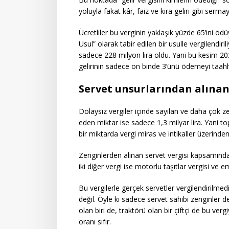
yoluyla fakat kâr, faiz ve kira geliri gibi ser
Ücretliler bu verginin yaklaşık yüzde 65’ini öd
Usul” olarak tabir edilen bir usulle vergilendir
sadece 228 milyon lira oldu. Yani bu kesim 202
gelirinin sadece on binde 3’ünü ödemeyi taahhü
Servet unsurlarından alınan
Dolaysız vergiler içinde sayılan ve daha çok ze
eden miktar ise sadece 1,3 milyar lira. Yani t
bir miktarda vergi miras ve intikaller üzerinden 
Zenginlerden alınan servet vergisi kapsamınd
iki diğer vergi ise motorlu taşıtlar vergisi ve e
Bu vergilerle gerçek servetler vergilendirilme
değil. Öyle ki sadece servet sahibi zenginler 
olan biri de, traktörü olan bir çiftçi de bu ver
oranı sıfır.