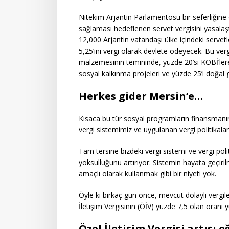
Nitekim Arjantin Parlamentosu bir seferliğine 
sağlaması hedeflenen servet vergisini yasalaşt
12,000 Arjantin vatandaşı ülke içindeki servetle
5,25’ini vergi olarak devlete ödeyecek. Bu verg
malzemesinin temininde, yüzde 20’si KOBİ’lere
sosyal kalkınma projeleri ve yüzde 25’i doğal ga
Herkes gider Mersin’e…
Kısaca bu tür sosyal programların finansmanın
vergi sistemimiz ve uygulanan vergi politikala
Tam tersine bizdeki vergi sistemi ve vergi poli
yoksulluğunu artırıyor. Sistemin hayata geçiril
amaçlı olarak kullanmak gibi bir niyeti yok.
Öyle ki birkaç gün önce, mevcut dolaylı vergile
İletişim Vergisinin (ÖİV) yüzde 7,5 olan oranı yü
Özel İletişim Vergisi artışı 