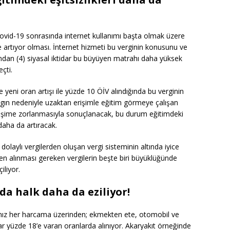
Covid-19 sonrasında internet kullanımı başta olmak üzere
de artıyor olması. İnternet hizmeti bu verginin konusunu ve
ndan (4) siyasal iktidar bu büyüyen matrahı daha yüksek
çti.
yeni oran artışı ile yüzde 10 ÖİV alındığında bu verginin
algın nedeniyle uzaktan erişimle eğitim görmeye çalışan
işime zorlanmasıyla sonuçlanacak, bu durum eğitimdeki
 daha da artıracak.
dolaylı vergilerden oluşan vergi sisteminin altında iyice
den alınması gereken vergilerin beşte biri büyüklüğünde
iliyor.
da halk daha da eziliyor!
ığımız her harcama üzerinden; ekmekten ete, otomobil ve
ar yüzde 18’e varan oranlarda alınıyor. Akaryakıt örneğinde