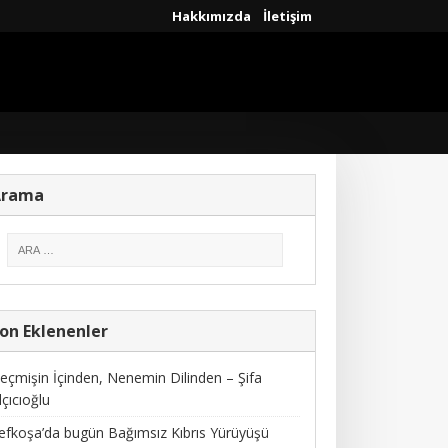
Hakkımızda
İletişim
Arama
on Eklenenler
eçmişin İçinden, Nenemin Dilinden – Şifa
lçıcıoğlu
efkoşa’da bugün Bağımsız Kıbrıs Yürüyüşü