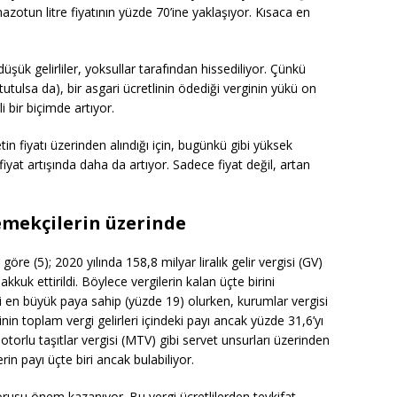
zotun litre fiyatının yüzde 70’ine yaklaşıyor. Kısaca en
şük gelirliler, yoksullar tarafından hissediliyor. Çünkü
utulsa da), bir asgari ücretlinin ödediği verginin yükü on
li bir biçimde artıyor.
in fiyatı üzerinden alındığı için, bugünkü gibi yüksek
yat artışında daha da artıyor. Sadece fiyat değil, artan
emekçilerin üzerinde
öre (5); 2020 yılında 158,8 milyar liralık gelir vergisi (GV)
akkuk ettirildi. Böylece vergilerin kalan üçte birini
isi en büyük paya sahip (yüzde 19) olurken, kurumlar vergisi
ginin toplam vergi gelirleri içindeki payı ancak yüzde 31,6’yı
motorlu taşıtlar vergisi (MTV) gibi servet unsurları üzerinden
erin payı üçte biri ancak bulabiliyor.
sorusu önem kazanıyor. Bu vergi ücretlilerden tevkifat