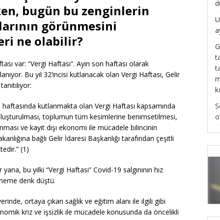
d
en, bugün bu zenginlerin
U
larının görünmesini
a
i ne olabilir?
G
t
ftası var: “Vergi Haftası”. Ayın son haftası olarak
t
lanıyor. Bu yıl 32’incisi kutlanacak olan Vergi Haftası, Gelir
m
anıtılıyor:
k
S
on haftasında kutlanmakta olan Vergi Haftası kapsamında
o
e oluşturulması, toplumun tüm kesimlerine benimsetilmesi,
ması ve kayıt dışı ekonomi ile mücadele bilincinin
nlığına bağlı Gelir İdaresi Başkanlığı tarafından çeşitli
edir.” (1)
 yana, bu yılki “Vergi Haftası” Covid-19 salgınının hız
öneme denk düştü.
nde, ortaya çıkan sağlık ve eğitim alanı ile ilgili gibi
konomik kriz ve işsizlik ile mücadele konusunda da öncelikli