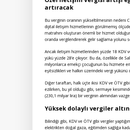
artıracak
Bu verginin oranının yükseltilmesinin nedeni 
dijital iletişim hizmetlerinin görülmemiş ölçü
matrahını oluşturan önemli bir hizmet olduğu
oranda vergilendirerek gelir sağlama yolunu se
Ancak iletişim hizmetlerinden yüzde 18 KDV ve 
yükü yüzde 28’e çıkıyor. Bu da, özellikle de S
milyonlarca emekçi çocuğunun bu hizmete er
eşitsizlikleri ve halkın üzerindeki vergi yükünü
Diğer taraftan, halk üçte ikisi KDV ve ÖTV gibi 
ezilirken, bu yıl olduğu gibi, sermaye kesimin
(230,1 milyar lira) bir verginin alımından vazgeç
Yüksek dolaylı vergiler altın
Bilindiği gibi, KDV ve ÖTV gibi vergiler yapt
elektrikten doğal gaza, eğitimden sağlığa kad