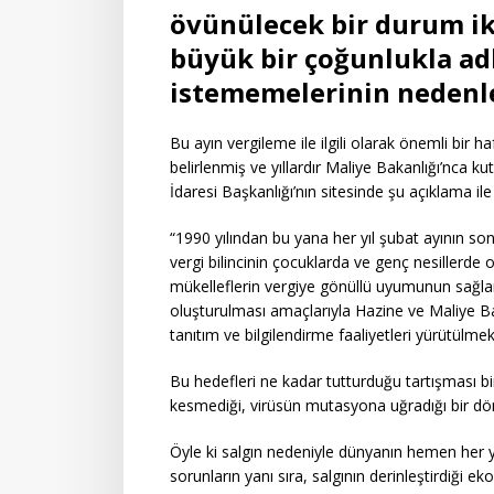
övünülecek bir durum ik
büyük bir çoğunlukla ad
istememelerinin nedenler
Bu ayın vergileme ile ilgili olarak önemli bir ha
belirlenmiş ve yıllardır Maliye Bakanlığı’nca kut
İdaresi Başkanlığı’nın sitesinde şu açıklama ile t
“1990 yılından bu yana her yıl şubat ayının s
vergi bilincinin çocuklarda ve genç nesillerd
mükelleflerin vergiye gönüllü uyumunun sağlan
oluşturulması amaçlarıyla Hazine ve Maliye Baka
tanıtım ve bilgilendirme faaliyetleri yürütülmekt
Bu hedefleri ne kadar tutturduğu tartışması bir
kesmediği, virüsün mutasyona uğradığı bir d
Öyle ki salgın nedeniyle dünyanın hemen her yeri
sorunların yanı sıra, salgının derinleştirdiği e