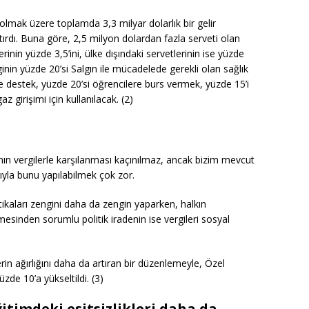
olmak üzere toplamda 3,3 milyar dolarlık bir gelir
ırdı. Buna göre, 2,5 milyon dolardan fazla serveti olan
rinin yüzde 3,5’ini, ülke dışındaki servetlerinin ise yüzde
inin yüzde 20’si Salgın ile mücadelede gerekli olan sağlık
 destek, yüzde 20’si öğrencilere burs vermek, yüzde 15’i
z girişimi için kullanılacak. (2)
ın vergilerle karşılanması kaçınılmaz, ancak bizim mevcut
rıyla bunu yapılabilmek çok zor.
tikaları zengini daha da zengin yaparken, halkın
mesinden sorumlu politik iradenin ise vergileri sosyal
rin ağırlığını daha da artıran bir düzenlemeyle, Özel
zde 10’a yükseltildi. (3)
eğitimdeki eşitsizlikleri daha da