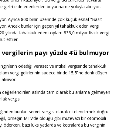
maye geliri elde edenlerden beyanname yoluyla alınıyor.
üyor. Ayrıca 800 binin üzerinde çok küçük esnaf “Basit
iliyor. Ancak bunlar için geçen yıl tahakkuk eden vergi
0 yılında tahakkuk eden toplam 833,0 milyar liralık vergi
t ettiler.
 vergilerin payı yüzde 4’ü bulmuyor
nginlerin ödediği veraset ve intikal vergisinde tahakkuk
oplam vergi gelirlerinin sadece binde 15,5’ine denk düşen
alınıyor.
a değerlendirilen aslında tam olarak bu anlama gelmeyen
mlak vergisi.
diğinden bunları servet vergisi olarak nitelendirmek doğru
değil, örneğin MTV’de olduğu gibi mütevazı bir otomobili
giyi öderken, bazı lüks yatlarda ve kotralarda bu verginin