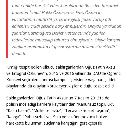
toplu halde hareket ederek aralarında önceden husumet
bulunan İsmail Hakkı Özkaran ve Enes Özkan’ın
vücutlarının muhtelif yerlerine gelişi güzel vurup adı
edilenleri ciddi şekilde darp etmişlerdir. Olayda yaralanan
şahıslar Gazimağusa Devlet Hastanesi’nde yapılan
tedavilerine müteakip taburcu olmuşlardır. Olaya karışan
zanlılar aranmakta olup soruşturma devam etmektedir”
denildi.
Kimliği tespit edilen ülkücü saldırganlardan
Oğuz Fatih Aksu
ve
Ertuğrul Özküney’in, 2015 ve 2016 yıllarında DAÜ’de Öğrenci
Konseyi seçimleri sonrası kampüs içerisinde yaşanan şiddet
olaylarında da olayları körükleyen kişiler olduğu tespit edildi.
Saldırganlardan Oğuz Fatih Aksu’nun 7 Kasım 2013’te de,
polisin incelediği kamera kayıtlarından “Kanunsuz topluluk”,
“Kasti hasar”, “Mülke tecavüz”, “Tecavüzkâr alet taşıma”,
“Kavga”, “Rahatsızlık” ve “Sulh ve sükûnu bozucu hal ve
harekette bulunma” suçlarına karıştığını gerekçesi ile