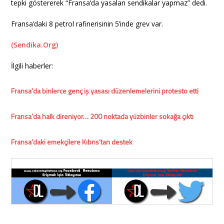
tepki göstererek “Fransa’da yasaları sendikalar yapmaz” dedi.
Fransa’daki 8 petrol rafinerisinin 5’inde grev var.
(Sendika.Org)
İlgili haberler:
Fransa’da binlerce genç iş yasası düzenlemelerini protesto etti
Fransa’da halk direniyor… 200 noktada yüzbinler sokağa çıktı
Fransa’daki emekçilere Kıbrıs’tan destek